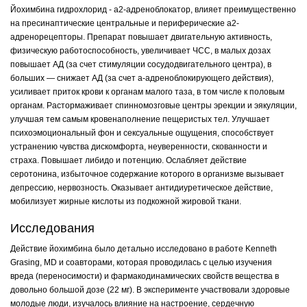
Йохимбина гидрохлорид - а2-адреноблокатор, влияет преимущественно
на пресинаптические центральные и периферические а2-
адренорецепторы. Препарат повышает двигательную активность,
физическую работоспособность, увеличивает ЧСС, в малых дозах
повышает АД (за счет стимуляции сосудодвигательного центра), в
больших — снижает АД (за счет а-адреноблокирующего действия),
усиливает приток крови к органам малого таза, в том числе к половым
органам. Растормаживает спинномозговые центры эрекции и эякуляции,
улучшая тем самым кровенаполнение пещеристых тел. Улучшает
психоэмоциональный фон и сексуальные ощущения, способствует
устранению чувства дискомфорта, неуверенности, скованности и
страха. Повышает либидо и потенцию. Ослабляет действие
серотонина, избыточное содержание которого в организме вызывает
депрессию, нервозность. Оказывает антидиуретическое действие,
мобилизует жирные кислоты из подкожной жировой ткани.
Исследования
Действие йохимбина было детально исследовано в работе Kenneth
Grasing, MD и соавторами, которая проводилась с целью изучения
вреда (переносимости) и фармакодинамических свойств вещества в
довольно большой дозе (22 мг). В эксперименте участвовали здоровые
молодые люди, изучалось влияние на настроение, сердечную