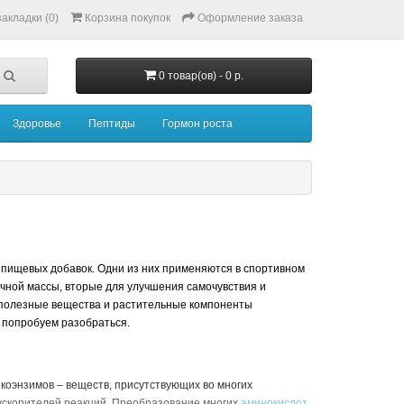
акладки (0)
Корзина покупок
Оформление заказа
0 товар(ов) - 0 р.
Здоровье
Пептиды
Гормон роста
пищевых добавок. Одни из них применяются в спортивном
ной массы, вторые для улучшения самочувствия и
е полезные вещества и растительные компоненты
 попробуем разобраться.
коэнзимов – веществ, присутствующих во многих
 ускорителей реакций. Преобразование многих
аминокислот
,