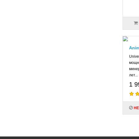
Anim
Unive
мощн
минер
лет...
1 9
НЕ