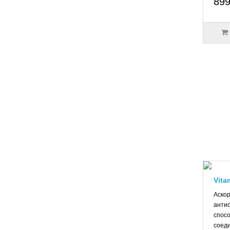
899
Vita
Аскор
антио
спос
соеди