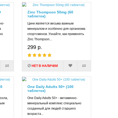
нский лосось, белая рыба, авокадо, масло льняное и
жащие жирные кислоты Омега-3.
0
Zinc Thompson 50mg (60
таблеток)
но-
Цинк является весьма важным
я в народной медицине для повышения жизненных сил.
а
минералом и особенно для организма
имуляторов.
но
спортсменов. Узнайте, как применять
Zinc Thompson...
т действие:
299 р.
НЕТ В НАЛИЧИИ
ким действием за счет входящих в ее состав соединений
 экстракт способствует улучшению синтеза новых
е этого увеличивается мощность сердечной мышцы,
ых телец в крови.
90
One Daily Adults 50+ (100
а и способствует усилению синтеза углеводов и белков.
таблеток)
одящих в состав растения.
козла,
One Daily Adults 50+ - витаминно-
ным
минеральный комплекс специально
т к гипогликемии. Это вызывает выброс соматотропного
созданный для людей старшего
й эффект. Кроме того гормон роста разглаживает
возраста...
станавливает суставы и связки.