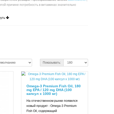
этой причине потребность в витаминах значительно
иях спортом:
нуть
ии, снижает содержание аминокислоты гомоцистеин
ования тромбов и способствует появлению атеросклероза),
 волокон;
рвной системы, улучшает усвоение
белков
, участвует во
гормонов в надпочечниках, снижает уровень плохого
оподобных веществ;
ортикостероидов, влияет на нормальное функционирование
Показывать:
имулирующим действием;
елез и повышает количество тестостерона, способствует
ьным антиоксидантом;
ние кальция в костях, повышает эластичность сосудов.
Omega-3 Premium Fish Oil, 180
mg EPA / 120 mg DHA (100
капсул x 1000 мг)
тоятельно, но занятия спортом повышают их естественные
На отечественном рынке появился
о дополнительно принимать витаминные комплексы для
новый продукт - Omega-3 Premium
Fish Oil, содержащий