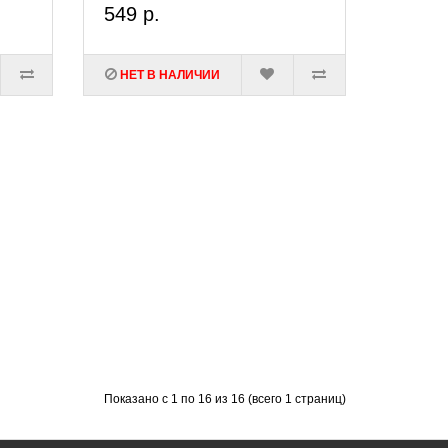
549 р.
а мышечную ткань, увеличивая силовую выносливость.
чет улучшения работы митохондрий – источников энергии
НЕТ В НАЛИЧИИ
 необходимых элементов питания, поэтому рекомендуется
Показано с 1 по 16 из 16 (всего 1 страниц)