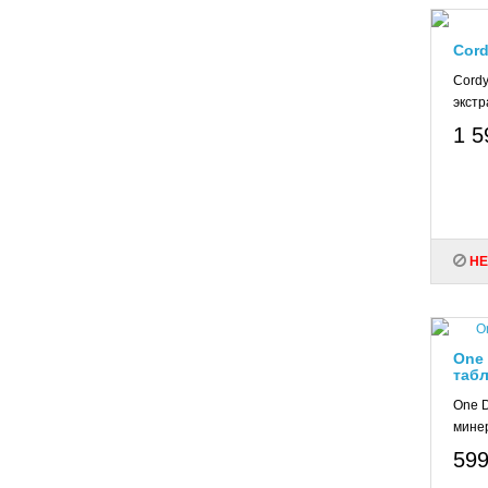
Cord
Cordy
экстр
1 5
НЕ
One 
табл
One D
минер
599