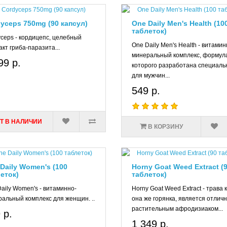
Наиболее полезными продуктами в этом плане будут – аляски
оливковое. Дополнительно можно принимать добавки, содер
yceps 750mg (90 капсул)
One Daily Men's Health (10
таблеток)
Экстракты трав в спорте
ceps - кордицепс, целебный
One Daily Men's Health - витамин
акт гриба-паразита...
Настои и отвары лекарственных растений давно применяютс
минеральный комплекс, формул
99 р.
Некоторые из них полезны в спорте в качестве природных ст
которого разработана специаль
для мужчин...
В основном это растительные адаптогены, которые оказываю
549 р.
Антиоксидантное;
Нейротропное;
Смешанное.
Т В НАЛИЧИИ
В КОРЗИНУ
Так, левзея сафлоровидная обладает выраженным анаболичес
стероидного происхождения. При попадании в организм этот
сократительных белковых структур в мышцах и сердце. Кром
улучшается кровообращение и повышается количество кровян
Daily Women's (100
Horny Goat Weed Extract (
Элеутерококк колючий повышает работоспособность организм
еток)
таблеток)
Такой эффект достигается за счет соединений гликозидов, вх
aily Women's - витаминно-
Horny Goat Weed Extract - трава 
альный комплекс для женщин. ..
она же горянка, является отлич
Аралия маньчжурская снижает содержание глюкозы, что веде
растительным афродизиаком...
гормона, дающий выраженный анаболический и жиросжигающи
 р.
морщинки, делает кожу более упругой, укрепляет кости, и вос
1 349 р.