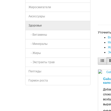
Жиросжигатели
Аксессуары
Здоровье
Уточнить
- Витамины
В
М
- Минералы
Ж
Эк
- Жиры
- Экстракты трав
Пептиды
Gaba
Гормон роста
капс
Добав
споко
возбу
выраб