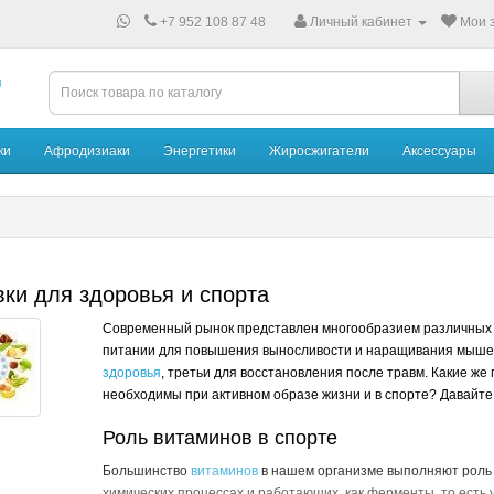
+7 952 108 87 48
Личный кабинет
Мои з
ки
Афродизиаки
Энергетики
Жиросжигатели
Аксессуары
ки для здоровья и спорта
Современный рынок представлен многообразием различных 
питании для повышения выносливости и наращивания мышеч
здоровья
, третьи для восстановления после травм. Какие ж
необходимы при активном образе жизни и в спорте? Давайте
Роль витаминов в спорте
Большинство
витаминов
в нашем организме выполняют роль 
химических процессах и работающих, как ферменты, то есть