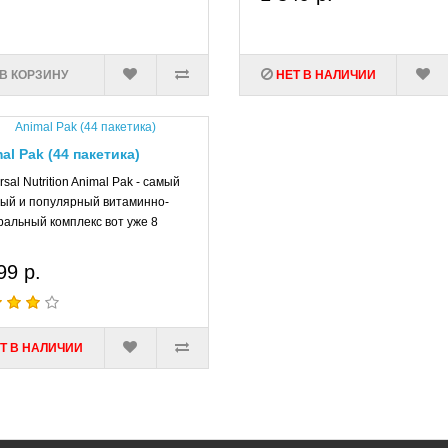
Настойка родиолы розовой оказывает сильное воздействие н
Кроме это увеличивается работоспособность организма за с
клеток.
В КОРЗИНУ
НЕТ В НАЛИЧИИ
В жизни современного человека зачастую недостаточно всех
компенсировать их недостаток из спортивных добавок
al Pak (44 пакетика)
rsal Nutrition Animal Pak - самый
ый и популярный витаминно-
альный комплекс вот уже 8
99 р.
Т В НАЛИЧИИ