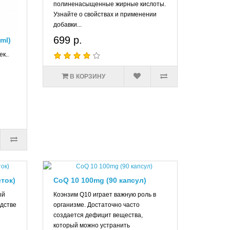
полиненасыщенные жирные кислоты.
Узнайте о свойствах и применении
Основная задача этих веществ заключается в обеспечении
добавки...
ргии и поддержанию электролитного и водного баланса.
699 р.
 ml)
изм теряет очень много воды, и развивается дефицит
к..
ный баланс жидкости. Факторами проявлениями дефицита
покровов, нарушения со стороны сердечно-сосудистой
В КОРЗИНУ
го количества зависит нормальная работа сердца,
ных веществ к клеткам. Если дефицита натрия
ганизмом, особенно при приеме диуретиков (препаратов
еняемым в спорте.
еток)
CoQ 10 100mg (90 капсул)
ый
Коэнзим Q10 играет важную роль в
дстве
организме. Достаточно часто
создается дефицит вещества,
ость во время тренировок и увеличивается анаболизм.
который можно устранить