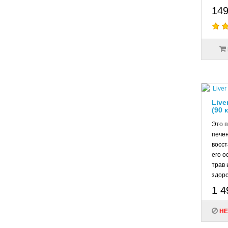
149
Live
(90 
Это 
печен
восст
его о
трав 
здоро
1 4
НЕ