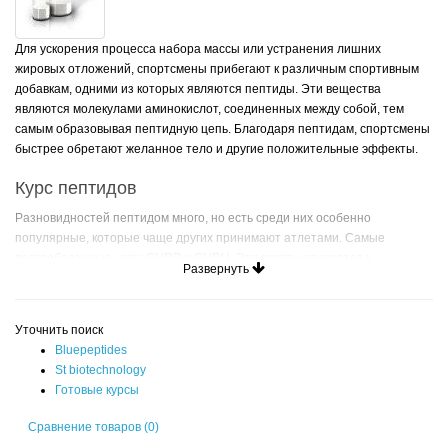
Для ускорения процесса набора массы или устранения лишних
жировых отложений, спортсмены прибегают к различным спортивным
добавкам, одними из которых являются пептиды. Эти вещества
являются молекулами аминокислот, соединенных между собой, тем
самым образовывая пептидную цепь. Благодаря пептидам, спортсмены
быстрее обретают желанное тело и другие положительные эффекты.
Курс пептидов
Разновидностей пептидом много, но есть среди них особенно
популярные, которые чаще других принимают атлетами. Самые
востребованные - это: GHRP и GHRH. Эти группы относятся к
Развернуть
стимуляторам гормона роста.
Первая группа GHRP имеет градацию на такие пептиды, как:
Уточнить поиск
GHRP-2;
Bluepeptides
GHRP-6;
St biotechnology
Гексарелин;
Готовые курсы
Ипаморелин.
Сравнение товаров (0)
Все пептиды этой группы имеют приблизительно схожие воздействия, с