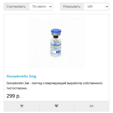
небольшой разницей между собой. Некоторые из них влияют на
усиление аппетита, что позволяет с большей легкостью в наборе массы.
Сортировать:
Показывать:
Перечислим основные эффекты:
стимуляция гипофиза (на репродукцию гормона роста);
снижение вредного холестерина;
улучшение защитных функций организма;
улучшение в наборе массы тела;
улучшение состояния кожи;
оказание противовоспалительного действия.
Вторая группа GHRH включает в себя:
GRF(1-29) Серморелин, считается самым безопасным среди
всей группы. Среди основных положительных эффектов пептида
- это увеличение мышечной массы, снижение количества жира,
укрепление иммунитета и общее улучшение состояния;
Gonadorelin 2mg
CJC-1295 Соматокринин стимулирует синтез не только гормона
Gonadorelin 2мг - пептид стимулирующий выработку собственного
роста, но и ряда других биологически важных веществ;
тестостерона..
Тестаген позволяет держать в норме уровень тестостерона даже
при изнуряющих физических нагрузках, а эффект от курса
299 р.
сохраняется на протяжении 12 месяцев.
Каждый курс пептидов, индивидуален для каждого атлета. Есть
обобщенные данные, среди них, средняя длительность курса