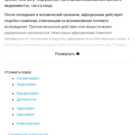
медикаментах, так и в пище.
После попадания в человеческий организм, афродизиаки действуют
подобно гормонам, отвечающим за возникновение полового
возбуждения. Причем механизм действия этих веществ может
кардинально различаться. Некоторые афродизиаки помогают
избавиться от стеснения и ощутить уверенность в собственных силах, а
некоторые напрямую воздействуют на сексуальное влечение. Помимо
этих полезных качеств, стимулирующие вещества оказывают
Развернуть
омолаживающее, общеукрепляющее и антидепрессивное воздействие.
Афродизиаки в разном количестве встречаются в продуктах питания,
эфирных маслах и аптечных товарах, но мы рассмотрим наиболее
Уточнить поиск
эффективные варианты каждого типа. Наиболее востребованными
Силденафил
пищевыми афродизиаками животного происхождения являются
Тадалафил
молочные продукты, твердые сорта сыров и перепелиные яйца. В
Варденафил
основном из за присутствия в их составе специальных жиров, из
Дапоксетин
которых впоследствии образуются половые гормоны, к примеру -
тестостерон.
Аванафил
Уденафил
Среди фруктов предпочтительнее употреблять инжир, бананы, финики,
клубнику, авокадо и нектарины. В салатах наиболее полезным станет
Комплексные
чеснок, лук и острый перец, а приправлять блюда лучше имбирем,
Сравнение товаров (0)