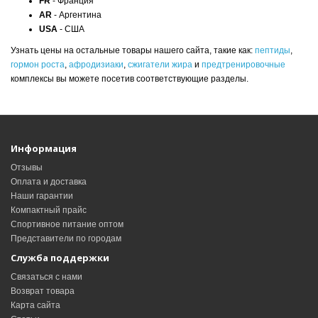
FR
- Франция
AR
- Аргентина
USA
- США
Узнать цены на остальные товары нашего сайта, такие как:
пептиды
,
гормон роста
,
афродизиаки
,
сжигатели жира
и
предтренировочные
комплексы вы можете посетив соответствующие разделы.
Информация
Отзывы
Оплата и доставка
Наши гарантии
Компактный прайс
Спортивное питание оптом
Представители по городам
Служба поддержки
Связаться с нами
Возврат товара
Карта сайта