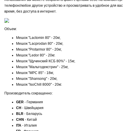
телефон/любое другое устройство и просматривать в удобное для вас
время, без доступа в интернет.
Объем:
Мешок "Lactomin 80" - 20кг,
Мешок "Lacprodan 80" - 20кг,
Мешок "Protarmor 80" - 20кг,
Мешок "Ledor 80" - 20кг.
Мешок "Щучинский КСБ 80%" - 15кг,
Мешок "Мальтодекстрин" - 25кг,
Мешок "MPC 85" - 18кг,
Мешок "Shansong" - 20кг,
Мешок "IsoChill 8000" - 20кг.
Производитель сокращенно:
GER
- Германия
CH
- Швейцария
BLR
- Беларусь
CHN
- Китай
ITA
- Италия