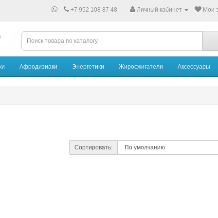
+7 952 108 87 48
Личный кабинет
Мои з
ки
Афродизиаки
Энергетики
Жиросжигатели
Аксессуары
Сортировать: