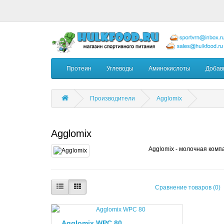
Протеин
Углеводы
Аминокислоты
Добав
Производители
Agglomix
Agglomix
Agglomix - молочная ком
Сравнение товаров (0)
Agglomix WPC 80