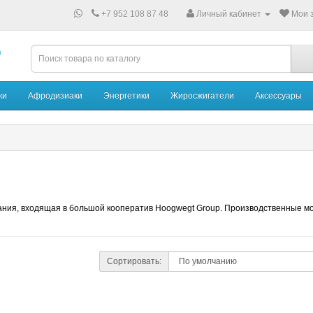
+7 952 108 87 48
Личный кабинет
Мои з
ки
Афродизиаки
Энергетики
Жиросжигатели
Аксессуары
пания, входящая в большой кооператив Hoogwegt Group. Производственные м
Сортировать: