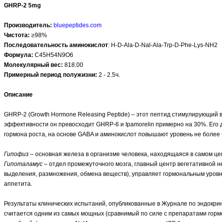
GHRP-2 5mg
Производитель:
bluepeptides.com
Чистота:
≥98%
Последовательность аминокислот
: H-D-Ala-D-Nal-Ala-Trp-D-Phe-Lys-NH2
Формула:
C45H54N9O6
Молекулярный вес:
818.00
Примерный период полужизни:
2 - 2.5ч.
Описание
GHRP-2 (Growth Hormone Releasing Peptide) – этот пептид стимулирующий
эффективности он превосходит GHRP-6 и Ipamorelin примерно на 30%. Его 
гормона роста, на основе GABA и аминокислот повышают уровень не более ч
Гипофиз
– основная железа в организме человека, находящаяся в самом це
Гипоталамус
– отдел промежуточного мозга, главный центр вегетативной 
выделения, размножения, обмена веществ), управляет гормональным уровн
аппетита.
Результаты клинических испытаний, опубликованные в Журнале по эндокрино
считается одним из самых мощных (сравнимый по силе с препаратами гормон