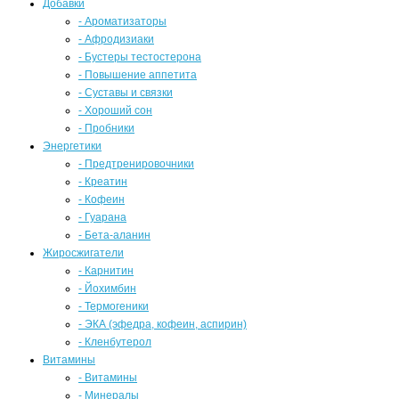
Добавки
- Ароматизаторы
- Афродизиаки
- Бустеры тестостерона
- Повышение аппетита
- Суставы и связки
- Хороший сон
- Пробники
Энергетики
- Предтренировочники
- Креатин
- Кофеин
- Гуарана
- Бета-аланин
Жиросжигатели
- Карнитин
- Йохимбин
- Термогеники
- ЭКА (эфедра, кофеин, аспирин)
- Кленбутерол
Витамины
- Витамины
- Минералы