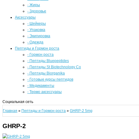
- Жиры
- Здоровье
Аксессуары
- Шейкеры
- Упаковка
- Экипировка
- Одежда
Пептиды и Гормон роста
- Гормон роста
- Пептиды Bluepeptides
- Пептиды St Biotechnology Co
- Пептиды Biorganika
- Готовые курсы пептидов
- Медикаменты
- Термо аксессуары
Социальная сеть
Главная
»
Пептиды и Гормон роста
»
GHRP-2 5mg
GHRP-2