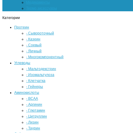
Медикаменты
Термо аксессуары
Категории
Протеин
- Сывороточный
- Казеин
- Соевый
- Яичный
- Многокомпонентный
Углеводы
- Мальтодекстрин
- Изомальтулоза
- Клетчатка
- Гейнеры
Аминокислоты
- BCAA
- Аргинин
- Глютамин
- Цитруллин
- Лизин
- Таурин