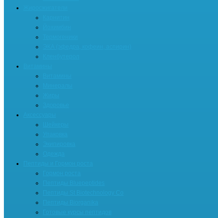
Жиросжигатели
Карнитин
Йохимбин
Термогеники
ЭКА (эфедра, кофеин, аспирин)
Кленбутерол
Витамины
Витамины
Минералы
Жиры
Здоровье
Аксессуары
Шейкеры
Упаковка
Экипировка
Одежда
Пептиды и Гормон роста
Гормон роста
Пептиды Bluepeptides
Пептиды St Biotechnology Co
Пептиды Biorganika
Готовые курсы пептидов