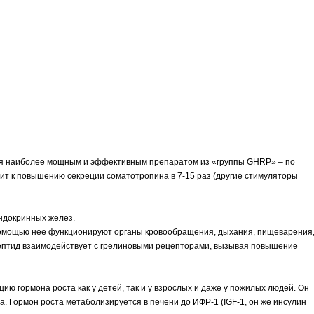
ется наиболее мощным и эффективным препаратом из «группы GHRP» – по
ит к повышению секреции соматотропина в 7-15 раз (другие стимуляторы
эндокринных желез.
 помощью нее функционируют органы кровообращения, дыхания, пищеварения
 пептид взаимодействует с грелиновыми рецепторами, вызывая повышение
ию гормона роста как у детей, так и у взрослых и даже у пожилых людей. Он
. Гормон роста метаболизируется в печени до ИФР-1 (IGF-1, он же инсулин