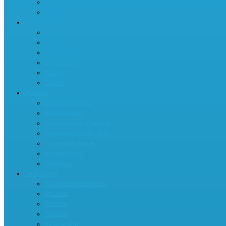
Клетчатка
Гейнеры
Аминокислоты
BCAA
Аргинин
Глютамин
Цитруллин
Лизин
Таурин
Добавки
Ароматизаторы
Афродизиаки
Бустеры тестостерона
Повышение аппетита
Суставы и связки
Хороший сон
Пробники
Энергетики
Предтренировочники
Креатин
Кофеин
Гуарана
Бета-аланин