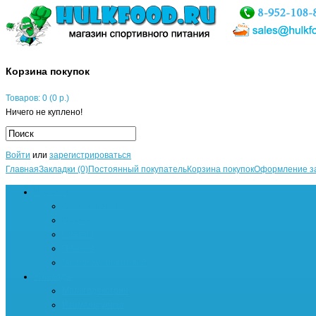
Корзина покупок
Товаров: 0 (0 р.)
Ничего не куплено!
Войти
или
зарегистрироваться
Главная
Закладки (0)
Постоянный покупатель
Корзина покупок
Оформление з
Протеин
Сывороточный
Казеин
Соевый
Яичный
Многокомпонентный
Углеводы
Мальтодекстрин
Изомальтулоза