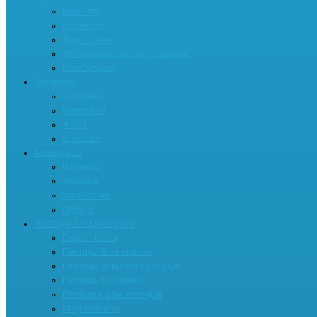
Карнитин
Йохимбин
Термогеники
ЭКА (эфедра, кофеин, аспирин)
Кленбутерол
Витамины
Витамины
Минералы
Жиры
Здоровье
Аксессуары
Шейкеры
Упаковка
Экипировка
Одежда
Пептиды и Гормон роста
Гормон роста
Пептиды Bluepeptides
Пептиды St Biotechnology Co
Пептиды Biorganika
Готовые курсы пептидов
Медикаменты