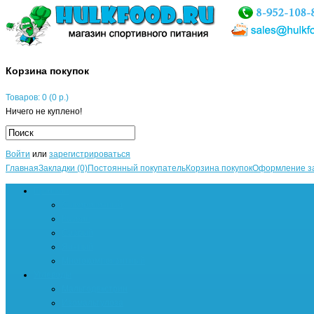
Корзина покупок
Товаров: 0 (0 р.)
Ничего не куплено!
Войти
или
зарегистрироваться
Главная
Закладки (0)
Постоянный покупатель
Корзина покупок
Оформление з
Протеин
Сывороточный
Казеин
Соевый
Яичный
Многокомпонентный
Углеводы
Мальтодекстрин
Изомальтулоза