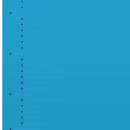
Клетчатка
Гейнеры
Аминокислоты
BCAA
Аргинин
Глютамин
Цитруллин
Лизин
Таурин
Добавки
Ароматизаторы
Афродизиаки
Бустеры тестостерона
Повышение аппетита
Суставы и связки
Хороший сон
Энергетики
Предтренировочники
Креатин
Кофеин
Гуарана
Бета-аланин
Жиросжигатели