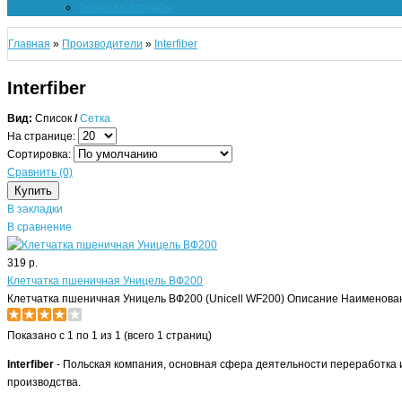
Термо аксессуары
Главная
»
Производители
»
Interfiber
Interfiber
Вид:
Список
/
Сетка
На странице:
Сортировка:
Сравнить (0)
В закладки
В сравнение
319 р.
Клетчатка пшеничная Уницель ВФ200
Клетчатка пшеничная Уницель ВФ200 (Unicell WF200) Описание Наименован
Показано с 1 по 1 из 1 (всего 1 страниц)
Interfiber
- Польская компания, основная сфера деятельности переработка 
производства.