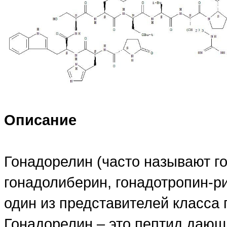
Описание
Гонадорелин (часто называют г
гонадолиберин, гонадотропин-р
один из представителей класса
Гонадорелин – это пептид дающ