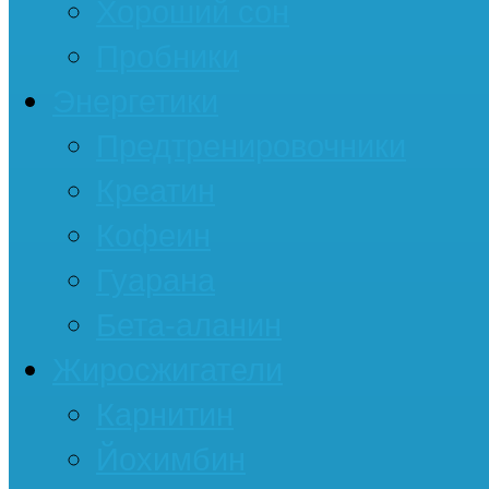
Хороший сон
Пробники
Энергетики
Предтренировочники
Креатин
Кофеин
Гуарана
Бета-аланин
Жиросжигатели
Карнитин
Йохимбин