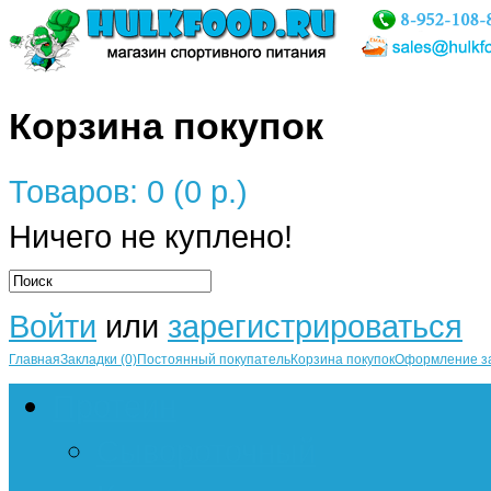
Корзина покупок
Товаров: 0 (0 р.)
Ничего не куплено!
Войти
или
зарегистрироваться
Главная
Закладки (0)
Постоянный покупатель
Корзина покупок
Оформление з
Протеин
Сывороточный