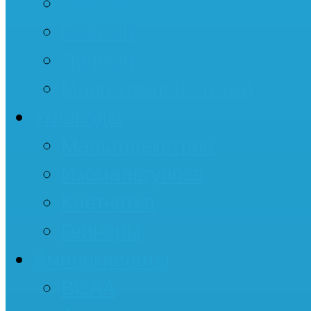
Казеин
Соевый
Яичный
Многокомпонентный
Углеводы
Мальтодекстрин
Изомальтулоза
Клетчатка
Гейнеры
Аминокислоты
BCAA