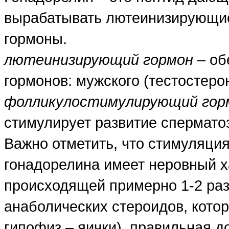
вырабатывать лютеинизирующи
гормоны.
лютеинизирующий гормон
– об
гормонов: мужского (тестостерон
фолликулостимулирующий гор
стимулирует развитие спермато
Важно отметить, что стимуляция
гонадорелина имеет неровный ха
происходящей примерно 1-2 раза
анаболических стероидов, кото
гипофиз – яички), правильная д