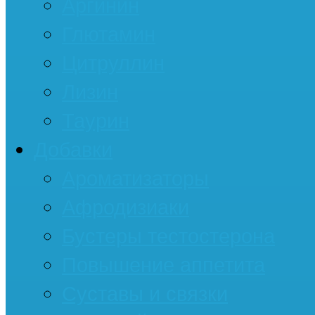
Аргинин
Глютамин
Цитруллин
Лизин
Таурин
Добавки
Ароматизаторы
Афродизиаки
Бустеры тестостерона
Повышение аппетита
Суставы и связки