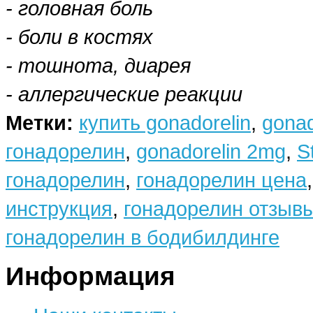
-
головная боль
-
боли в костях
-
тошнота, диарея
-
аллергические реакции
Метки:
купить gonadorelin
,
gonad
гонадорелин
,
gonadorelin 2mg
,
S
гонадорелин
,
гонадорелин цена
инструкция
,
гонадорелин отзыв
гонадорелин в бодибилдинге
Информация