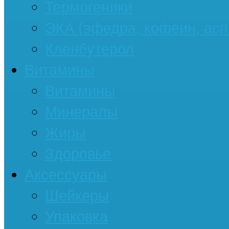
Термогеники
ЭКА (эфедра, кофеин, асп
Кленбутерол
Витамины
Витамины
Минералы
Жиры
Здоровье
Аксессуары
Шейкеры
Упаковка