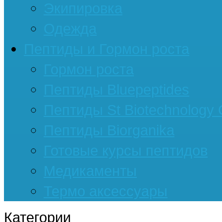
Экипировка
Одежда
Пептиды и Гормон роста
Гормон роста
Пептиды Bluepeptides
Пептиды St Biotechnology
Пептиды Biorganika
Готовые курсы пептидов
Медикаменты
Термо аксессуары
Категории