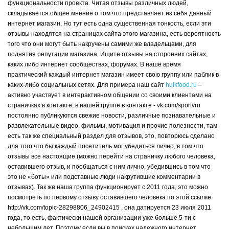
функциональности проекта. Читая отзывы различных людей,
складывается общее мнение о том что представляет из себя данный
интернет магазин. Но тут есть одна существенная тонкость, если эти
отзывы находятся на страницах сайта этого магазина, есть вероятность
того что они могут быть накручены самими же владельцами, для
поднятия репутации магазина. Ищите отзывы на сторонних сайтах,
каких либо интернет сообществах, форумах. В наше время
практический каждый интернет магазин имеет свою группу или паблик в
каких-либо социальных сетях. Для примера наш сайт
hulkfood.ru
–
активно участвует в интерактивном общении со своими клиентами на
страничках в контакте, в нашей группе в контакте - vk.com/sportvrn
постоянно публикуются свежие новости, различные познавательные и
развлекательные видео, фильмы, мотивация и прочие полезности, там
есть так же специальный раздел для отзывов, это, повторюсь сделано
для того что бы каждый посетитель мог убедиться лично, в том что
отзывы все настоящие (можно перейти на страничку любого человека,
оставившего отзыв, и пообщаться с ним лично, убедившись в том что
это не «боты» или подставные люди накрутившие комментарии в
отзывах). Так же наша группа функционирует с 2011 года, это можно
посмотреть по первому отзыву оставившего человека по этой ссылке:
http://vk.com/topic-28298806_24902415 , она датируется 23 июля 2011
года, то есть, фактически нашей организации уже больше 5-ти с
небольшим лет. Поэтому если вы в поисках надежного интернет