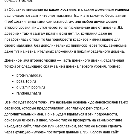
больше 3-ех лет.
2) Обратите внимание на
каком хостинге
, и с
каким доменным именем
располагается сайт интернет магазина. Если это какой-то бесплатный
(free) хостинг вида «имя сайта.narod.ru», или любой другой домен
второго уровня, пишутся через точку (исключение имеют домены .tk),
доверие к таким сайтам практически нет, т.к. компания даже не
позаботилась о том что бы приобрести красивое имя-название для
своего магазина, без дополнительных приписок через точку, сэкономив
даже тут на незначительных вложениях в покупку отдельного домена.
Доменное имя второго уровня — часть доменного имени, отделенная
точкой от следующего сразу за ней домена первого уровня, пример:
protein.narod.ru
bcaa.1gb.ru
glutamin.boom.ru
random.chat.ru
Все что идет после точки, это название основных доменов-хозяев таких
сервисов, которые предоставляют бесплатную регистрацию
дополнительных имен. Но не будем вдаваться в эти подробности,
основную ясность я внес. Можно так же проверить на каком хостинге
находится сайт, платном или бесплатном, это так же можно сделать
через функцию «Whois» посмотрев данные DNS. К слову наш сайт