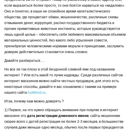
если выразиться более просто, то они боятся нарваться на «кидалово».
Оно и понятно, в наше не спокойное время капиталистического
общества, где процветает обман, мошенничество, различные схемы
отмывания денег, коррупция, распил государственного бюджета и
прочие примитивные животные инстинкты, которые руководствуются
лишь одной целью – обеспечить себя любимого максимальным объемом
материальных ценностей, без какого либо угрызения совести,
пренебрегая человеческими нормами морали и принципами, заслужить
доверие действительно становится очень сложно.
Давайте разбираться….
Но все ли так плохо в этой бездонной сливной яме под названием
интернет ? Или есть какой то лучик надежды. Среди различных сайтов-
интернет магазинов можно найти честных продавцов, для этого есть
некоторые способы, давайте я вас ознакомлю с такими на примере
нашего сайта
hulkfood.ru
.
Итак, почему нам можно доверять ?
1) Первое, на что нужно обращать внимание при покупке в интернет
магазине это
дата регистрации доменного имени
, сайты мошенники
скорее всего с датой регистрации не более 2-3 месяцев, в большинстве
случаев даже меньше одно месяца, обычно после первых прецедентов