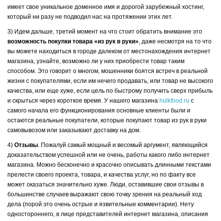
имеет свое уникальное доменное имя и дорогой зарубежный хостинг,
который ни разу не подводил нас на протяжении этих лет.
3) Идем дальше, третий момент на что стоит обратить внимание это
возможность покупки товара «из рук в руки»
, даже несмотря на то что
вы можете находиться в городе далеком от местонахождения интернет
магазина, узнайте, возможно ли у них приобрести товар таким
способом. Это говорит о многом, мошенники боятся встреч в реальной
жизни с покупателями, если им нечего продавать, или товар не высокого
качества, или еще хуже, если цель по быстрому получить сверх прибыль
и скрыться через короткое время. У нашего магазина
hulkfood.ru
с
самого начала его функционирования основные клиенты были и
остаются реальные покупатели, которые покупают товар из рук в руки
самовывозом или заказывают доставку на дом.
4)
Отзывы
. Пожалуй самый мощный и весомый аргумент, являющийся
доказательством успешной или не очень, работы какого либо интернет
магазина. Можно бесконечно и красочно описывать длинными текстами
прелести своего проекта, товара, и качества услуг, но по факту все
может оказаться значительно хуже. Люди, оставившие свои отзывы в
большинстве случаев выражают свою точку зрения на реальный ход
дела (порой это очень острые и язвительные комментарии). Нету
одностороннего, в лице представителей интернет магазина, описания