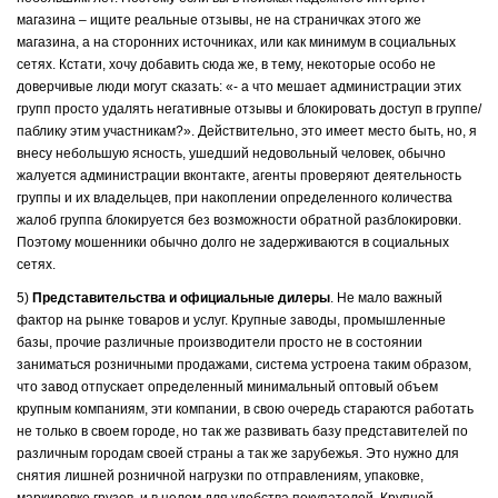
магазина – ищите реальные отзывы, не на страничках этого же
магазина, а на сторонних источниках, или как минимум в социальных
сетях. Кстати, хочу добавить сюда же, в тему, некоторые особо не
доверчивые люди могут сказать: «- а что мешает администрации этих
групп просто удалять негативные отзывы и блокировать доступ в группе/
паблику этим участникам?». Действительно, это имеет место быть, но, я
внесу небольшую ясность, ушедший недовольный человек, обычно
жалуется администрации вконтакте, агенты проверяют деятельность
группы и их владельцев, при накоплении определенного количества
жалоб группа блокируется без возможности обратной разблокировки.
Поэтому мошенники обычно долго не задерживаются в социальных
сетях.
5)
Представительства и официальные дилеры
. Не мало важный
фактор на рынке товаров и услуг. Крупные заводы, промышленные
базы, прочие различные производители просто не в состоянии
заниматься розничными продажами, система устроена таким образом,
что завод отпускает определенный минимальный оптовый объем
крупным компаниям, эти компании, в свою очередь стараются работать
не только в своем городе, но так же развивать базу представителей по
различным городам своей страны а так же зарубежья. Это нужно для
снятия лишней розничной нагрузки по отправлениям, упаковке,