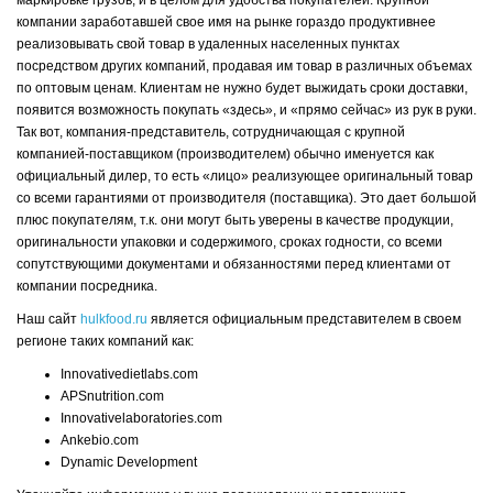
маркировке грузов, и в целом для удобства покупателей. Крупной
компании заработавшей свое имя на рынке гораздо продуктивнее
реализовывать свой товар в удаленных населенных пунктах
посредством других компаний, продавая им товар в различных объемах
по оптовым ценам. Клиентам не нужно будет выжидать сроки доставки,
появится возможность покупать «здесь», и «прямо сейчас» из рук в руки.
Так вот, компания-представитель, сотрудничающая с крупной
компанией-поставщиком (производителем) обычно именуется как
официальный дилер, то есть «лицо» реализующее оригинальный товар
со всеми гарантиями от производителя (поставщика). Это дает большой
плюс покупателям, т.к. они могут быть уверены в качестве продукции,
оригинальности упаковки и содержимого, сроках годности, со всеми
сопутствующими документами и обязанностями перед клиентами от
компании посредника.
Наш сайт
hulkfood.ru
является официальным представителем в своем
регионе таких компаний как:
Innovativedietlabs.com
APSnutrition.com
Innovativelaboratories.com
Ankebio.com
Dynamic Development