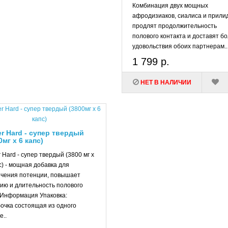
Комбинация двух мощных
афродизиаков, сиалиса и прили
продлят продолжительность
полового контакта и доставят б
удовольствия обоих партнерам..
1 799 р.
НЕТ В НАЛИЧИИ
r Hard - супер твердый
0мг х 6 капс)
 Hard - супер твердый (3800 мг х
с) - мощная добавка для
ичения потенции, повышает
ию и длительность полового
 Информация Упаковка:
очка состоящая из одного
е..