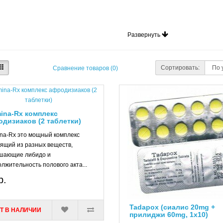
Развернуть
Сортировать:
Сравнение товаров (0)
ina-Rx комплекс
дизиаков (2 таблетки)
na-Rx это мощный комплекс
ящий из разных веществ,
шающие либидо и
лжительность полового акта...
р.
Tadapox (сиалис 20mg +
Т В НАЛИЧИИ
прилиджи 60mg, 1x10)