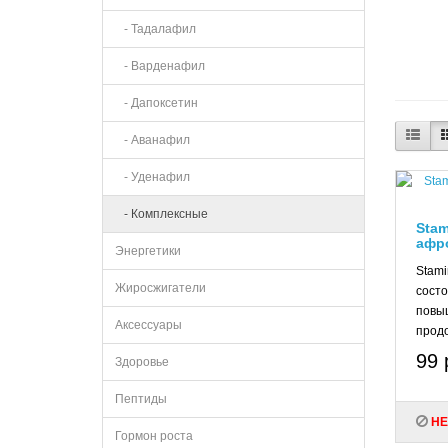
- Тадалафил
- Варденафил
- Дапоксетин
- Аванафил
- Уденафил
- Комплексные
Stam
афро
Энергетики
Stami
Жиросжигатели
состо
повы
Аксессуары
продо
99 
Здоровье
Пептиды
НЕ
Гормон роста