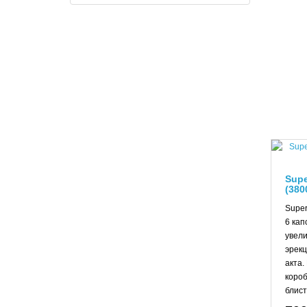
Supe
(380
Super
6 кап
увел
эрекц
акта.
короб
блист