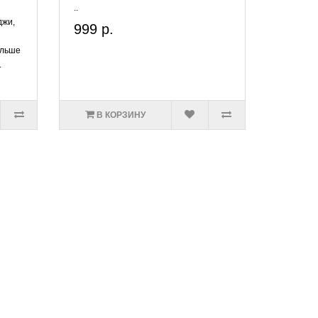
..
джи,
999 р.
ольше
.
В КОРЗИНУ