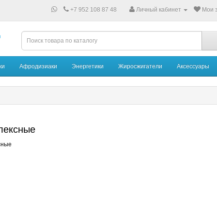
+7 952 108 87 48
Личный кабинет
Мои з
ки
Афродизиаки
Энергетики
Жиросжигатели
Аксессуары
лексные
сные