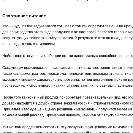
Спортивное питание
Кто-нибудь из вас задумывался хоть раз о том как образуются цены на бр
для производства этого вида продукции в основе своей является коровье 
сопутствующих веществ, и высушивается. В результате чего на выходе пол
производственным компаниям.
Небольшое отступление, в России нет ни одного завода способного произв
Следующим производственным этапом спортивных протеинов является изго
такие как: ароматизаторы, красители, пеногасители, подсластители, антисл
вкусовых и внешних характеристик протеина, но при постоянном приеме вр
производители спортивного питания упаковывают их по разным пластиков
После того как конечный продукт приобретает презентабельный вид, его н
добавок находится в другой стране, нежели Россия и страны таможенного 
Прибавьте к этому еще наценку розничных магазинов, и получится более ме
покажем общий расклад. Примерная наценка, начиная от отпускной стоимост
Мы же, вам предлагаем сократить эту спекулятивную цепочку до максимал
то есть в цепочке производитель сырья - конечный клиент, выступает лиш