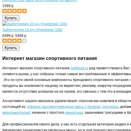
Demonic Eca Stack 50mg Ephedra (90 капсул)
1599 р.
Хайгетропин 10 ед / Hygetropin 10IU
6499 р.
5499 р.
Интернет магазин спортивного питания
Интернет магазин спортивного питания
hulkfood.ru
рад приветствовать Вас 
сегмента рынка, у нас собраны только самые востребованные и эффективны
Это по сути своей основные компоненты брендового спортивного питания, 
продукты вы исключаете наценку за маркетинг, рекламу, накрутку посредни
является отсутствие аллергии на ее прием, это связано с тем что в ингред
Ассортимент нашего магазина удовлетворит спросом как новичков в област
состоящий из:
гейнера (высокоуглеводная смесь с белком)
,
протеина
, доба
жиросжигателей
, начиная с простого
карнитина
, заканчивая трясущими и 
Для профессионалов своего дела, у нас есть отдельная категория редких 
физических характеристик скелетных мышц, но и для лучшего восстановлен