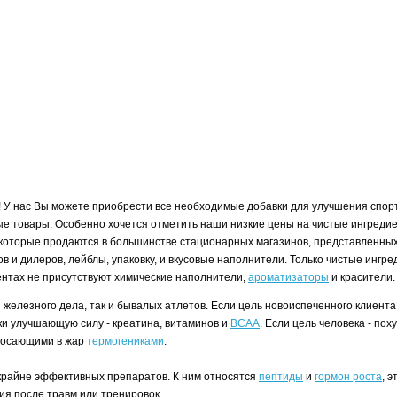
! У нас Вы можете приобрести все необходимые добавки для улучшения спорт
е товары. Особенно хочется отметить наши низкие цены на чистые ингредие
которые продаются в большинстве стационарных магазинов, представленных 
ков и дилеров, лейблы, упаковку, и вкусовые наполнители. Только чистые инг
иентах не присутствуют химические наполнители,
ароматизаторы
и красители
и железного дела, так и бывалых атлетов. Если цель новоиспеченного клие
вки улучшающую силу - креатина, витаминов и
BCAA
. Если цель человека - по
бросающими в жар
термогениками
.
и крайне эффективных препаратов. К ним относятся
пептиды
и
гормон роста
, 
ия после травм или тренировок.