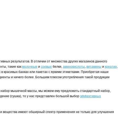
ивных результатов. В отличии от множества других магазинов данного
нты, такие как
молочные
и
соевые
белки,
аминокислоты
,
витамины
и
креатин
.
в красивых банках или пакетах с яркими этикетками. Приобретая наши
редиенты и ничего более. Большим плюсом употребления такой продукции
.
нта набор мышечной массы, мы можем ему предложить стандартный набор,
худение (сушка), то у нас представлен большой выбор
эффективных
эти вещества имеют обширный спектр применения не только для улучшения