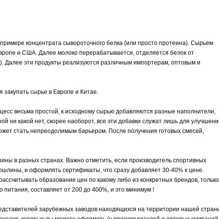
а примере концентрата сывороточного белка (или просто протеина). Сырьем
Европе и США. Далее молоко перерабатывается, отделяется белок от
%). Далее эти продукты реализуются различным импортерам, оптовым и
 закупать сырье в Европе и Китае.
есс весьма простой, к исходному сырью добавляются разные наполнители,
рой ни какой нет, скорее наоборот, все эти добавки служат лишь для улучшени
 может стать непреодолимым барьером. После получения готовых смесей,
зины в разных странах. Важно отметить, если производитель спортивных
ошлины, и оформлять сертификаты, что сразу добавляет 30-40% к цене.
рассчитывать образование цен по какому либо из конкретных брендов, только
 питания, составляет от 200 до 400%, и это минимум !
редставителей зарубежных заводов находящихся на территории нашей стран
заказов, которые вы можете оформить (у производителей и оптовых компаний