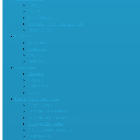
Карнитин
Йохимбин
Термогеники
ЭКА (эфедра, кофеин, аспирин)
Кленбутерол
Витамины
Витамины
Минералы
Жиры
Здоровье
Аксессуары
Шейкеры
Упаковка
Экипировка
Одежда
Пептиды и Гормон роста
Гормон роста
Пептиды Bluepeptides
Пептиды St Biotechnology Co
Пептиды Biorganika
Готовые курсы пептидов
Медикаменты