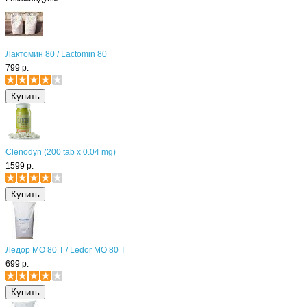
Лактомин 80 / Lactomin 80
799 р.
Clenodyn (200 tab x 0.04 mg)
1599 р.
Ледор МО 80 Т / Ledor MO 80 T
699 р.