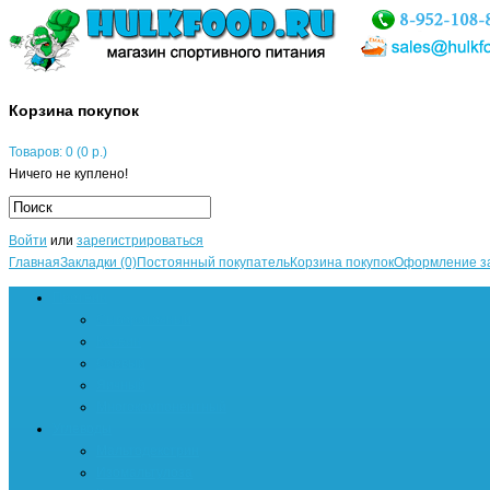
Корзина покупок
Товаров: 0 (0 р.)
Ничего не куплено!
Войти
или
зарегистрироваться
Главная
Закладки (0)
Постоянный покупатель
Корзина покупок
Оформление з
Протеин
Сывороточный
Казеин
Соевый
Яичный
Многокомпонентный
Углеводы
Мальтодекстрин
Изомальтулоза