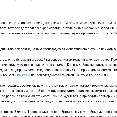
ендовое спортивное питание ? Давайте мы поможем вам разобраться в этом н
молоко, которое доставляется фермерами на крупнейшие молочные заводы в 
учаются различные порошки с высокой концентрацией протеина (от 55 до 95
одить такие порошки, нашим производителям спортивного питания приходится
товление фирменных смесей на основе чистых молочных концентратов. Проц
еживатели, усилители вкуса и прочая химия. К слову добавить пользы от кото
едны для здоровья человека, особенно склонных к аллергии, для многих это
ым банкам и
пакетам
, нанося следом свои фирменные этикетки и лейблы.
ужно продать, в основном покупателями выступают оптовые и розничные мага
союза, то за ввоз импортной продукции необходимо оплачивать таможенные п
нее реальная конечная стоимость. Мы не будем точно приводить примеры, и 
и завода производителя сырья, до розничного клиента магазина спортивного
ьно короткой длины. Наша продукция приобретается у крупнейших дилеров-п
ь наша малая наценка, которая по сути нивелируется теми низкими объемами 