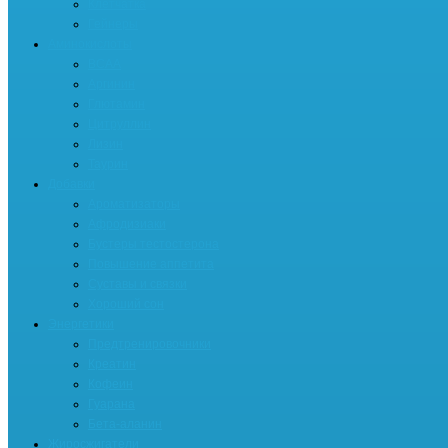
Клетчатка
Гейнеры
Аминокислоты
BCAA
Аргинин
Глютамин
Цитруллин
Лизин
Таурин
Добавки
Ароматизаторы
Афродизиаки
Бустеры тестостерона
Повышение аппетита
Суставы и связки
Хороший сон
Энергетики
Предтренировочники
Креатин
Кофеин
Гуарана
Бета-аланин
Жиросжигатели