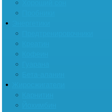
Хороший сон
Пробники
Энергетики
Предтренировочники
Креатин
Кофеин
Гуарана
Бета-аланин
Жиросжигатели
Карнитин
Йохимбин