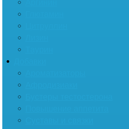
Аргинин
Глютамин
Цитруллин
Лизин
Таурин
Добавки
Ароматизаторы
Афродизиаки
Бустеры тестостерона
Повышение аппетита
Суставы и связки