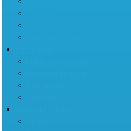
Казеин
Соевый
Яичный
Многокомпонентный
Углеводы
Мальтодекстрин
Изомальтулоза
Клетчатка
Гейнеры
Аминокислоты
BCAA