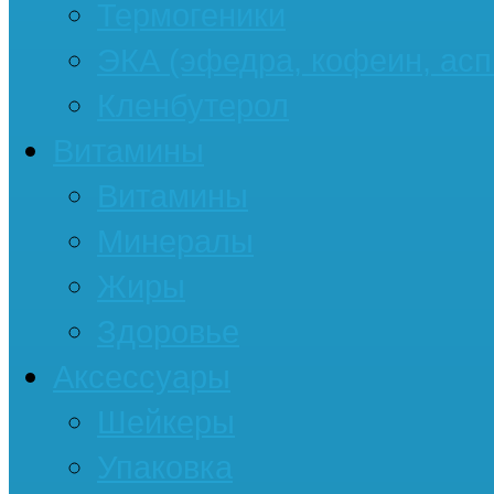
Термогеники
ЭКА (эфедра, кофеин, асп
Кленбутерол
Витамины
Витамины
Минералы
Жиры
Здоровье
Аксессуары
Шейкеры
Упаковка