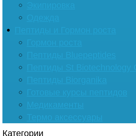
Экипировка
Одежда
Пептиды и Гормон роста
Гормон роста
Пептиды Bluepeptides
Пептиды St Biotechnology
Пептиды Biorganika
Готовые курсы пептидов
Медикаменты
Термо аксессуары
Категории