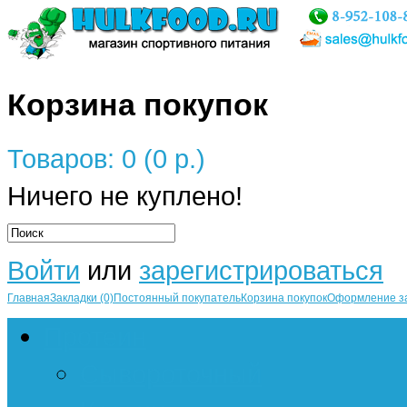
Корзина покупок
Товаров: 0 (0 р.)
Ничего не куплено!
Войти
или
зарегистрироваться
Главная
Закладки (0)
Постоянный покупатель
Корзина покупок
Оформление з
Протеин
Сывороточный