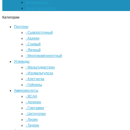
Медикаменты
Термо аксессуары
Категории
Протеин
- Сывороточный
- Казеин
- Соевый
- Яичный
- Многокомпонентный
Углеводы
- Мальтодекстрин
- Изомальтулоза
- Клетчатка
- Гейнеры
Аминокислоты
- BCAA
- Аргинин
- Глютамин
- Цитруллин
- Лизин
- Таурин