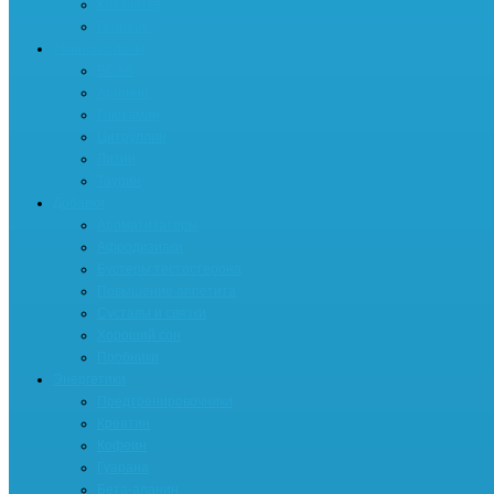
Клетчатка
Гейнеры
Аминокислоты
BCAA
Аргинин
Глютамин
Цитруллин
Лизин
Таурин
Добавки
Ароматизаторы
Афродизиаки
Бустеры тестостерона
Повышение аппетита
Суставы и связки
Хороший сон
Пробники
Энергетики
Предтренировочники
Креатин
Кофеин
Гуарана
Бета-аланин