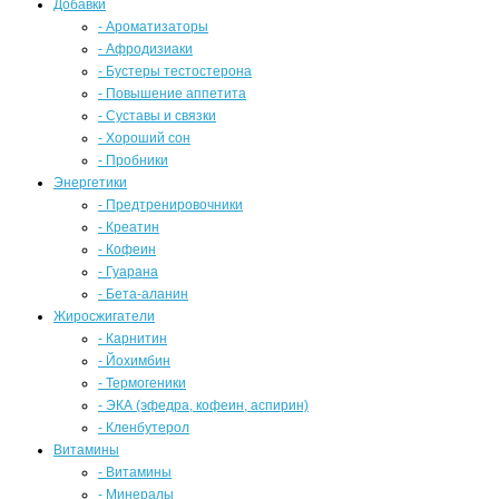
Добавки
- Ароматизаторы
- Афродизиаки
- Бустеры тестостерона
- Повышение аппетита
- Суставы и связки
- Хороший сон
- Пробники
Энергетики
- Предтренировочники
- Креатин
- Кофеин
- Гуарана
- Бета-аланин
Жиросжигатели
- Карнитин
- Йохимбин
- Термогеники
- ЭКА (эфедра, кофеин, аспирин)
- Кленбутерол
Витамины
- Витамины
- Минералы