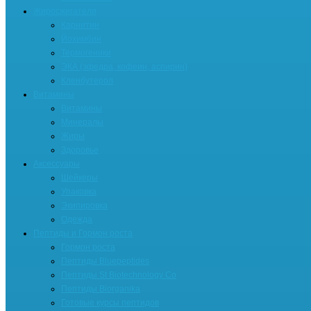
Жиросжигатели
Карнитин
Йохимбин
Термогеники
ЭКА (эфедра, кофеин, аспирин)
Кленбутерол
Витамины
Витамины
Минералы
Жиры
Здоровье
Аксессуары
Шейкеры
Упаковка
Экипировка
Одежда
Пептиды и Гормон роста
Гормон роста
Пептиды Bluepeptides
Пептиды St Biotechnology Co
Пептиды Biorganika
Готовые курсы пептидов