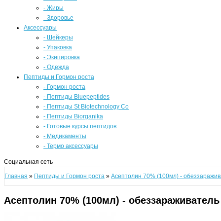
- Жиры
- Здоровье
Аксессуары
- Шейкеры
- Упаковка
- Экипировка
- Одежда
Пептиды и Гормон роста
- Гормон роста
- Пептиды Bluepeptides
- Пептиды St Biotechnology Co
- Пептиды Biorganika
- Готовые курсы пептидов
- Медикаменты
- Термо аксессуары
Социальная сеть
Главная
»
Пептиды и Гормон роста
»
Асептолин 70% (100мл) - обеззаражи
Асептолин 70% (100мл) - обеззараживатель