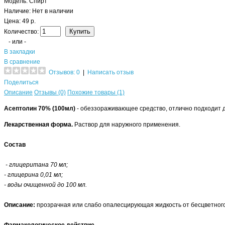
Модель:
Спирт
Наличие:
Нет в наличии
Цена: 49 р.
Количество:
- или -
В закладки
В сравнение
Отзывов: 0
|
Написать отзыв
Поделиться
Описание
Отзывы (0)
Похожие товары (1)
Асептолин 70% (100мл)
- обеззораживающее средство, отлично подходит д
Лекарственная форма.
Раствор для наружного применения.
Состав
- глицеритана 70 мл;
- глицерина 0,01 мл;
- воды очищенной до 100 мл.
Описание:
прозрачная или слабо опалесцирующая жидкость от бесцветного 
Фармакологическое действие