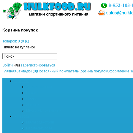
Корзина покупок
Товаров: 0 (0 р.)
Ничего не куплено!
Войти
или
зарегистрироваться
Главная
Закладки (0)
Постоянный покупатель
Корзина покупок
Оформление з
Протеин
Сывороточный
Казеин
Соевый
Яичный
Многокомпонентный
Углеводы
Мальтодекстрин
Изомальтулоза