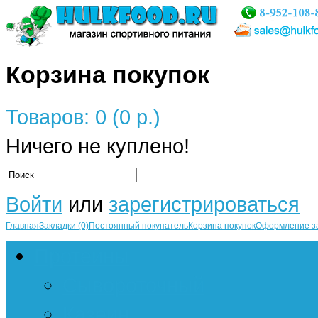
Корзина покупок
Товаров: 0 (0 р.)
Ничего не куплено!
Войти
или
зарегистрироваться
Главная
Закладки (0)
Постоянный покупатель
Корзина покупок
Оформление з
Протеины
Сывороточный
Казеин