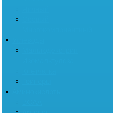
Яичный
Соевый
Многокомпонентный
Углеводы
Мальтодекстрин
Изомальтулоза
Клетчатка
Гейнеры
Аминокислоты
BCAA
Аргинин