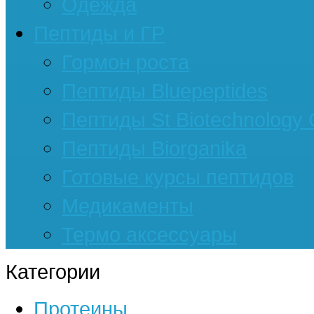
Одежда
Пептиды и ГР
Гормон роста
Пептиды Bluepeptides
Пептиды St Biotechnology
Пептиды Biorganika
Готовые курсы пептидов
Медикаменты
Термо аксессуары
Категории
Протеины