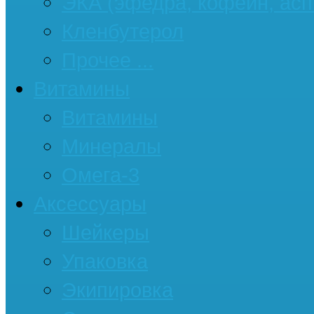
ЭКА (эфедра, кофеин, асп
Кленбутерол
Прочее ...
Витамины
Витамины
Минералы
Омега-3
Аксессуары
Шейкеры
Упаковка
Экипировка