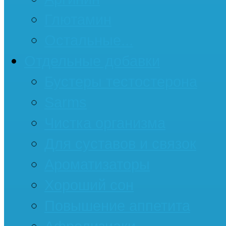
Глютамин
Остальные...
Отдельные добавки
Бустеры тестостерона
Sarms
Чистка организма
Для суставов и связок
Ароматизаторы
Хороший сон
Повышение аппетита