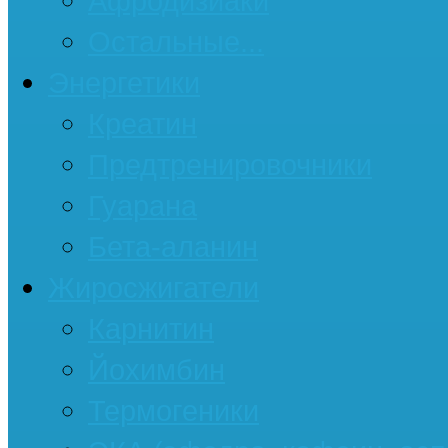
Афродизиаки
Остальные...
Энергетики
Креатин
Предтренировочники
Гуарана
Бета-аланин
Жиросжигатели
Карнитин
Йохимбин
Термогеники