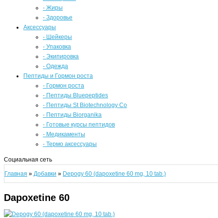
- Жиры
- Здоровье
Аксессуары
- Шейкеры
- Упаковка
- Экипировка
- Одежда
Пептиды и Гормон роста
- Гормон роста
- Пептиды Bluepeptides
- Пептиды St Biotechnology Co
- Пептиды Biorganika
- Готовые курсы пептидов
- Медикаменты
- Термо аксессуары
Социальная сеть
Главная
»
Добавки
»
Depogy 60 (dapoxetine 60 mg, 10 tab.)
Dapoxetine 60