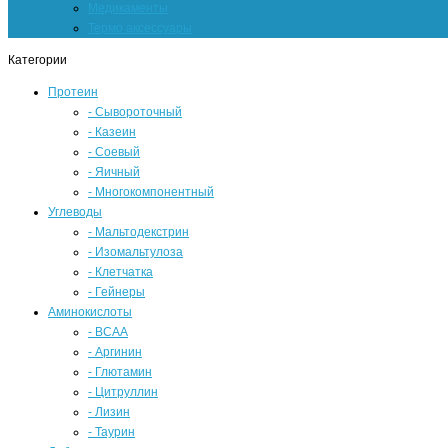
Медикаменты
Термо аксессуары
Категории
Протеин
- Сывороточный
- Казеин
- Соевый
- Яичный
- Многокомпонентный
Углеводы
- Мальтодекстрин
- Изомальтулоза
- Клетчатка
- Гейнеры
Аминокислоты
- BCAA
- Аргинин
- Глютамин
- Цитруллин
- Лизин
- Таурин