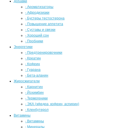
Добавки
- Ароматизаторы
- Афродизиаки
- Бустеры тестостерона
- Повышение аппетита
- Суставы и связки
- Хороший сон
- Пробники
Энергетики
- Предтренировочники
- Креатин
- Кофеин
- Гуарана
- Бета-аланин
Жиросжигатели
- Карнитин
- Йохимбин
- Термогеники
- ЭКА (эфедра, кофеин, аспирин)
- Кленбутерол
Витамины
- Витамины
- Минералы