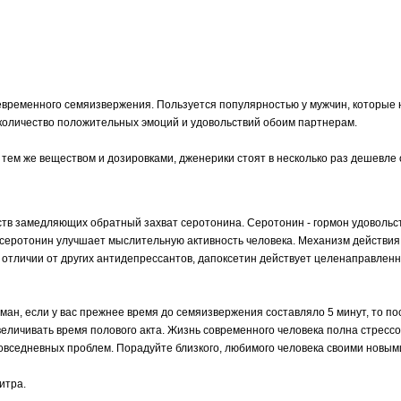
еменного семяизвержения. Пользуется популярностью у мужчин, которые не
 количество положительных эмоций и удовольствий обоим партнерам.
ем же веществом и дозировками, дженерики стоят в несколько раз дешевле 
тв замедляющих обратный захват серотонина. Серотонин - гормон удовольств
о, серотонин улучшает мыслительную активность человека. Механизм действи
в отличии от других антидепрессантов, дапоксетин действует целенаправленн
бман, если у вас прежнее время до семяизвержения составляло 5 минут, то п
ичивать время полового акта. Жизнь современного человека полна стрессов
овседневных проблем. Порадуйте близкого, любимого человека своими новым
итра.