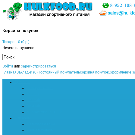
Корзина покупок
Товаров: 0 (0 р.)
Ничего не куплено!
Войти
или
зарегистрироваться
Главная
Закладки (0)
Постоянный покупатель
Корзина покупок
Оформление з
Протеин
Сывороточный
Казеин
Соевый
Яичный
Многокомпонентный
Углеводы
Мальтодекстрин
Изомальтулоза