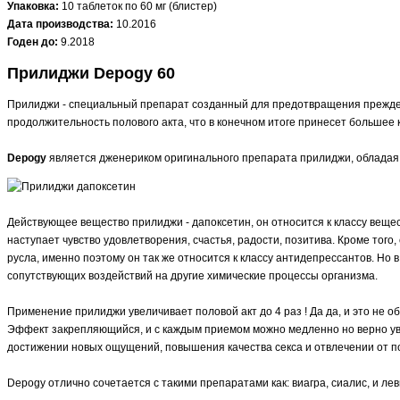
Упаковка:
10 таблеток по 60 мг (блистер)
Дата производства:
10.2016
Годен до:
9.2018
Прилиджи Depogy 60
Прилиджи - специальный препарат созданный для предотвращения преждевр
продолжительность полового акта, что в конечном итоге принесет большее
Depogy
является дженериком оригинального препарата прилиджи, обладая т
Действующее вещество прилиджи - дапоксетин, он относится к классу вещес
наступает чувство удовлетворения, счастья, радости, позитива. Кроме тог
русла, именно поэтому он так же относится к классу антидепрессантов. Но 
сопутствующих воздействий на другие химические процессы организма.
Применение прилиджи увеличивает половой акт до 4 раз ! Да да, и это не о
Эффект закрепляющийся, и с каждым приемом можно медленно но верно увел
достижении новых ощущений, повышения качества секса и отвлечении от п
Depogy отлично сочетается с такими препаратами как: виагра, сиалис, и лев