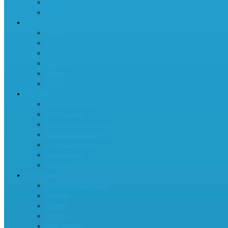
Клетчатка
Гейнеры
Аминокислоты
BCAA
Аргинин
Глютамин
Цитруллин
Лизин
Таурин
Добавки
Ароматизаторы
Афродизиаки
Бустеры тестостерона
Повышение аппетита
Суставы и связки
Хороший сон
Пробники
Энергетики
Предтренировочники
Креатин
Кофеин
Гуарана
Бета-аланин