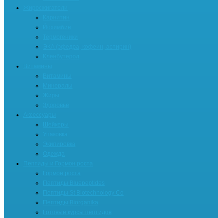
Жиросжигатели
Карнитин
Йохимбин
Термогеники
ЭКА (эфедра, кофеин, аспирин)
Кленбутерол
Витамины
Витамины
Минералы
Жиры
Здоровье
Аксессуары
Шейкеры
Упаковка
Экипировка
Одежда
Пептиды и Гормон роста
Гормон роста
Пептиды Bluepeptides
Пептиды St Biotechnology Co
Пептиды Biorganika
Готовые курсы пептидов