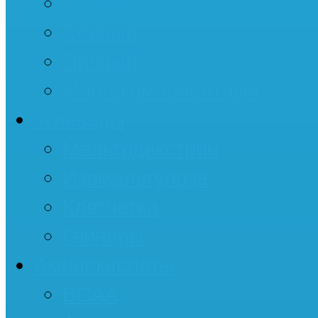
Казеин
Соевый
Яичный
Многокомпонентный
Углеводы
Мальтодекстрин
Изомальтулоза
Клетчатка
Гейнеры
Аминокислоты
BCAA