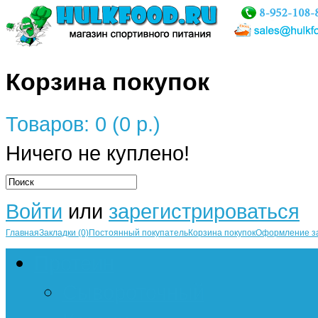
Корзина покупок
Товаров: 0 (0 р.)
Ничего не куплено!
Войти
или
зарегистрироваться
Главная
Закладки (0)
Постоянный покупатель
Корзина покупок
Оформление з
Протеин
Сывороточный