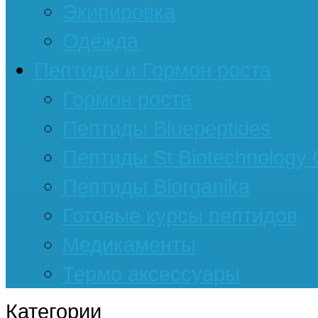
Экипировка
Одежда
Пептиды и Гормон роста
Гормон роста
Пептиды Bluepeptides
Пептиды St Biotechnology
Пептиды Biorganika
Готовые курсы пептидов
Медикаменты
Термо аксессуары
Категории