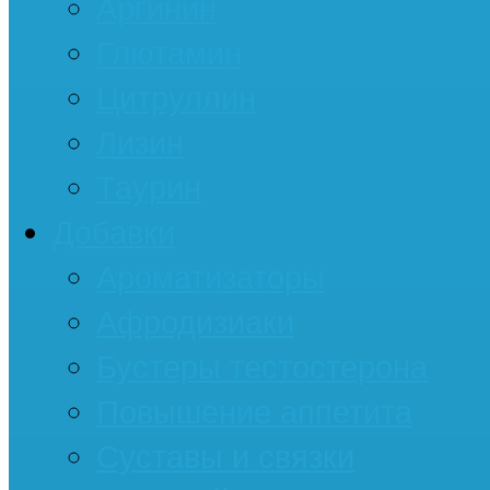
Аргинин
Глютамин
Цитруллин
Лизин
Таурин
Добавки
Ароматизаторы
Афродизиаки
Бустеры тестостерона
Повышение аппетита
Суставы и связки