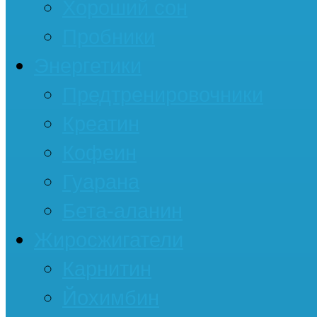
Хороший сон
Пробники
Энергетики
Предтренировочники
Креатин
Кофеин
Гуарана
Бета-аланин
Жиросжигатели
Карнитин
Йохимбин