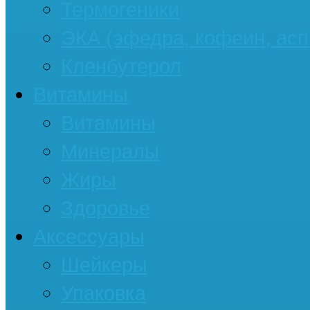
Термогеники
ЭКА (эфедра, кофеин, асп
Кленбутерол
Витамины
Витамины
Минералы
Жиры
Здоровье
Аксессуары
Шейкеры
Упаковка