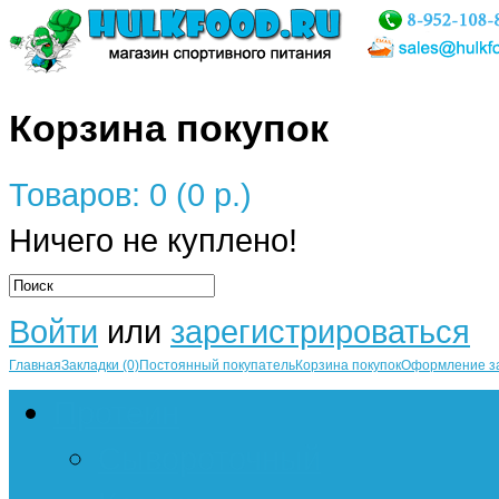
Корзина покупок
Товаров: 0 (0 р.)
Ничего не куплено!
Войти
или
зарегистрироваться
Главная
Закладки (0)
Постоянный покупатель
Корзина покупок
Оформление з
Протеин
Сывороточный