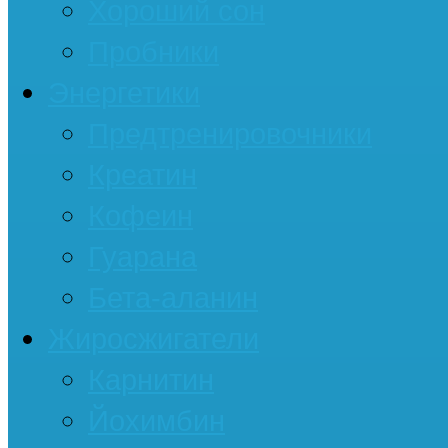
Хороший сон
Пробники
Энергетики
Предтренировочники
Креатин
Кофеин
Гуарана
Бета-аланин
Жиросжигатели
Карнитин
Йохимбин