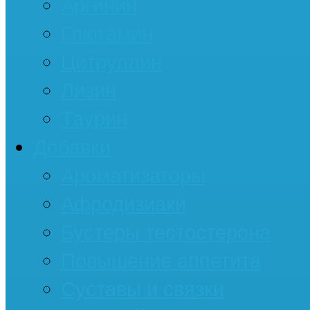
Аргинин
Глютамин
Цитруллин
Лизин
Таурин
Добавки
Ароматизаторы
Афродизиаки
Бустеры тестостерона
Повышение аппетита
Суставы и связки