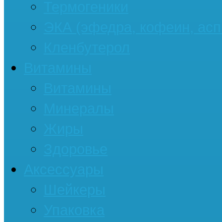
Термогеники
ЭКА (эфедра, кофеин, асп
Кленбутерол
Витамины
Витамины
Минералы
Жиры
Здоровье
Аксессуары
Шейкеры
Упаковка