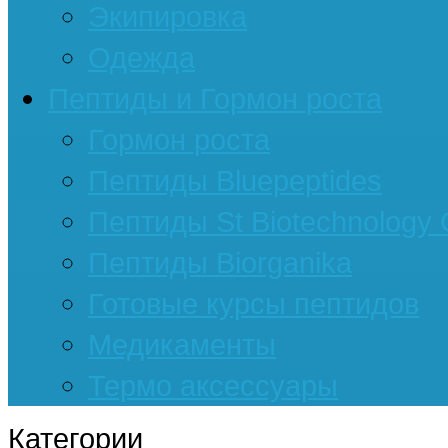
Экипировка
Одежда
Пептиды и Гормон роста
Гормон роста
Пептиды Bluepeptides
Пептиды St Biotechnology
Пептиды Biorganika
Готовые курсы пептидов
Медикаменты
Термо аксессуары
Категории