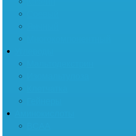
Казеин
Соевый
Яичный
Многокомпонентный
Углеводы
Мальтодекстрин
Изомальтулоза
Клетчатка
Гейнеры
Аминокислоты
BCAA