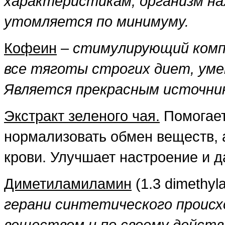
характеристикам, организм на
утомляется по минимуму.
Кофеин
–
стимулирующий комп
все тяготы строгих диет, уме
Является прекрасным источник
Экстракт зеленого чая.
Помогает
нормализовать обмен веществ, 
крови. Улучшает настроение и д
Диметиламиламин
(1.3 dimethy
герани синтетического проис
веществом и по своему действ