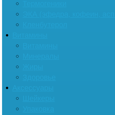
Термогеники
ЭКА (эфедра, кофеин, асп
Кленбутерол
Витамины
Витамины
Минералы
Жиры
Здоровье
Аксессуары
Шейкеры
Упаковка