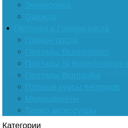
Экипировка
Одежда
Пептиды и Гормон роста
Гормон роста
Пептиды Bluepeptides
Пептиды St Biotechnology
Пептиды Biorganika
Готовые курсы пептидов
Медикаменты
Термо аксессуары
Категории