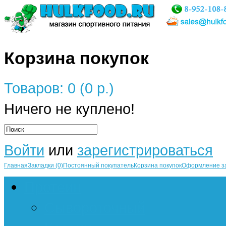
Корзина покупок
Товаров: 0 (0 р.)
Ничего не куплено!
Войти
или
зарегистрироваться
Главная
Закладки (0)
Постоянный покупатель
Корзина покупок
Оформление з
Протеин
Сывороточный