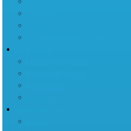
Казеин
Соевый
Яичный
Многокомпонентный
Углеводы
Мальтодекстрин
Изомальтулоза
Клетчатка
Гейнеры
Аминокислоты
BCAA