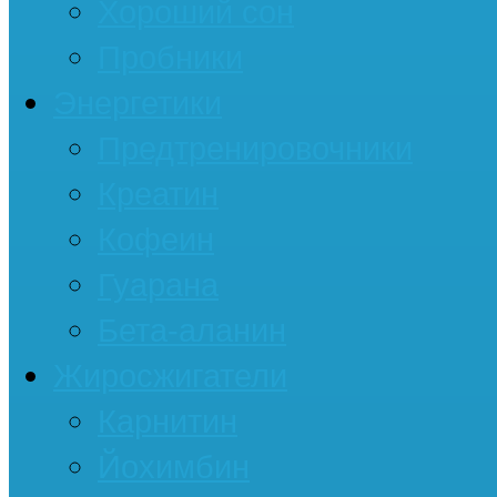
Хороший сон
Пробники
Энергетики
Предтренировочники
Креатин
Кофеин
Гуарана
Бета-аланин
Жиросжигатели
Карнитин
Йохимбин