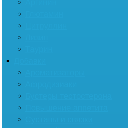
Аргинин
Глютамин
Цитруллин
Лизин
Таурин
Добавки
Ароматизаторы
Афродизиаки
Бустеры тестостерона
Повышение аппетита
Суставы и связки