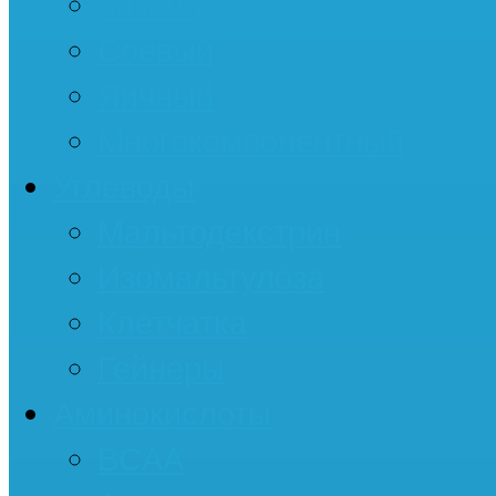
Казеин
Соевый
Яичный
Многокомпонентный
Углеводы
Мальтодекстрин
Изомальтулоза
Клетчатка
Гейнеры
Аминокислоты
BCAA