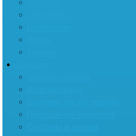
Аргинин
Глютамин
Цитруллин
Лизин
Таурин
Добавки
Ароматизаторы
Афродизиаки
Бустеры тестостерона
Повышение аппетита
Суставы и связки