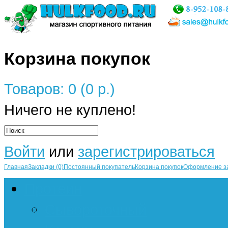
Корзина покупок
Товаров: 0 (0 р.)
Ничего не куплено!
Войти
или
зарегистрироваться
Главная
Закладки (0)
Постоянный покупатель
Корзина покупок
Оформление з
Протеин
Сывороточный