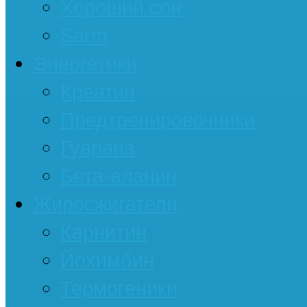
Хороший сон
Sarm
Энергетики
Креатин
Предтренировочники
Гуарана
Бета-аланин
Жиросжигатели
Карнитин
Йохимбин
Термогеники