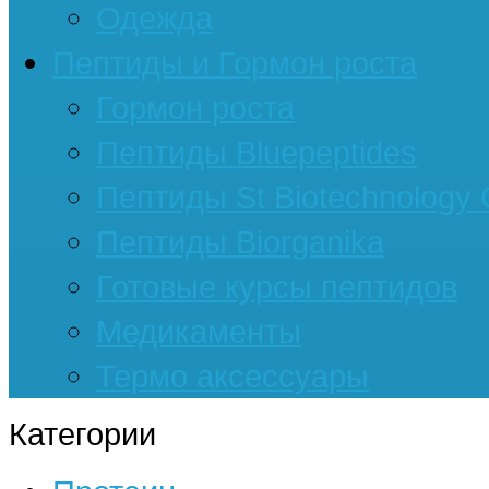
Одежда
Пептиды и Гормон роста
Гормон роста
Пептиды Bluepeptides
Пептиды St Biotechnology
Пептиды Biorganika
Готовые курсы пептидов
Медикаменты
Термо аксессуары
Категории