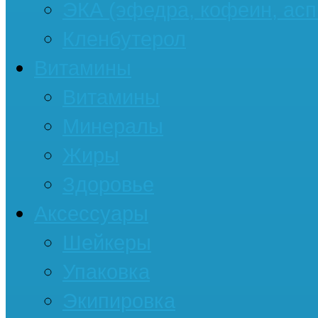
ЭКА (эфедра, кофеин, асп
Кленбутерол
Витамины
Витамины
Минералы
Жиры
Здоровье
Аксессуары
Шейкеры
Упаковка
Экипировка