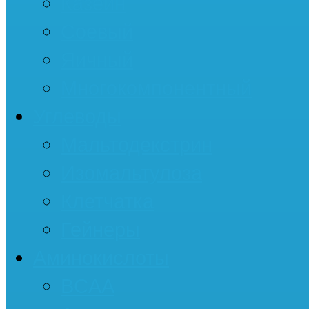
Казеин
Соевый
Яичный
Многокомпонентный
Углеводы
Мальтодекстрин
Изомальтулоза
Клетчатка
Гейнеры
Аминокислоты
BCAA