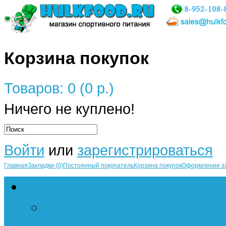
Корзина покупок
Товаров: 0 (0 р.)
Ничего не куплено!
Войти
или
зарегистрироваться
Главная
Закладки (0)
Постоянный покупатель
Корзина покупок
Оформление з
Протеин
Сывороточный