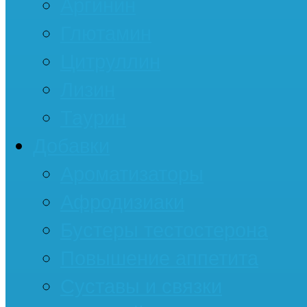
Аргинин
Глютамин
Цитруллин
Лизин
Таурин
Добавки
Ароматизаторы
Афродизиаки
Бустеры тестостерона
Повышение аппетита
Суставы и связки