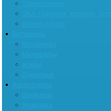
Термогеники
ЭКА (эфедра, кофеин, асп
Кленбутерол
Витамины
Витамины
Минералы
Жиры
Здоровье
Аксессуары
Шейкеры
Упаковка