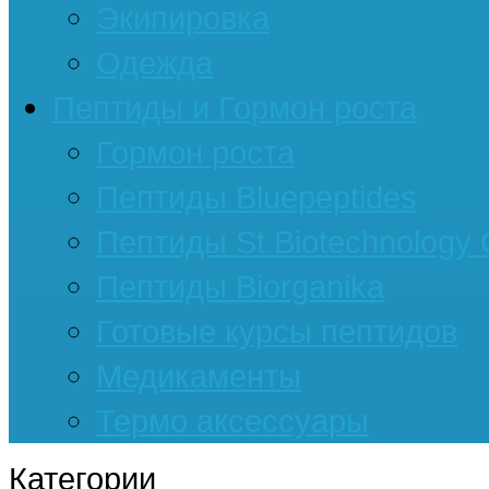
Экипировка
Одежда
Пептиды и Гормон роста
Гормон роста
Пептиды Bluepeptides
Пептиды St Biotechnology
Пептиды Biorganika
Готовые курсы пептидов
Медикаменты
Термо аксессуары
Категории