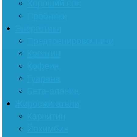
Хороший сон
Пробники
Энергетики
Предтренировочники
Креатин
Кофеин
Гуарана
Бета-аланин
Жиросжигатели
Карнитин
Йохимбин