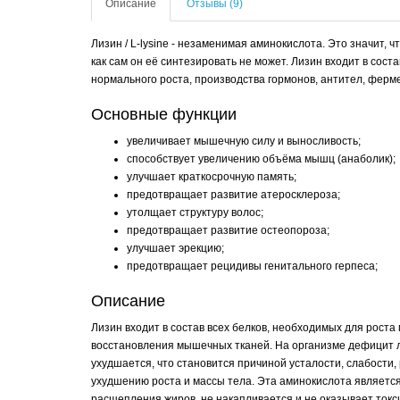
Описание
Отзывы (9)
Лизин / L-lysine - незаменимая аминокислота. Это значит, 
как сам он её синтезировать не может. Лизин входит в сост
нормального роста, производства гормонов, антител, ферме
Основные функции
увеличивает мышечную силу и выносливость;
способствует увеличению объёма мышц (анаболик);
улучшает краткосрочную память;
предотвращает развитие атеросклероза;
утолщает структуру волос;
предотвращает развитие остеопороза;
улучшает эрекцию;
предотвращает рецидивы генитального герпеса;
Описание
Лизин входит в состав всех белков, необходимых для роста
восстановления мышечных тканей. На организме дефицит л
ухудшается, что становится причиной усталости, слабости
ухудшению роста и массы тела. Эта аминокислота являетс
расщепления жиров, не накапливается и не оказывает токс