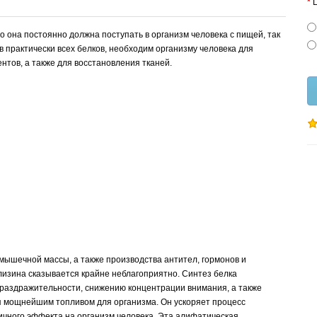
L
что она постоянно должна поступать в организм человека с пищей, так
ав практически всех белков, необходим организму человека для
нтов, а также для восстановления тканей.
 мышечной массы, а также производства антител, гормонов и
изина сказывается крайне неблагоприятно. Синтез белка
, раздражительности, снижению концентрации внимания, а также
я мощнейшим топливом для организма. Он ускоряет процесс
ичного эффекта на организм человека. Эта алифатическая