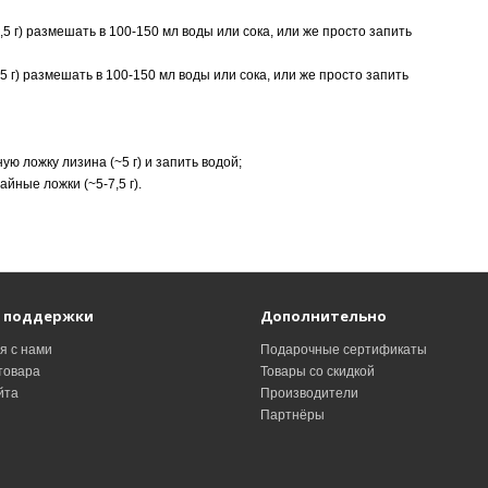
5 г) размешать в 100-150 мл воды или сока, или же просто запить
 г) размешать в 100-150 мл воды или сока, или же просто запить
ю ложку лизина (~5 г) и запить водой;
айные ложки (~5-7,5 г).
 поддержки
Дополнительно
я с нами
Подарочные сертификаты
товара
Товары со скидкой
йта
Производители
Партнёры
и