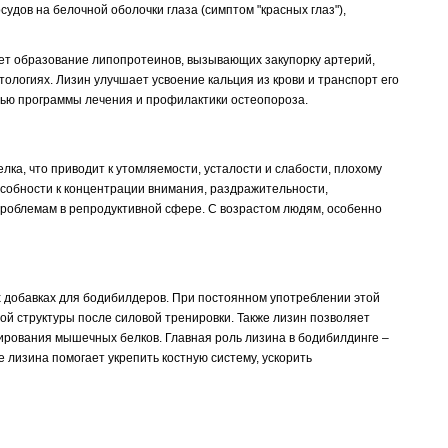
удов на белочной оболочки глаза (симптом "красных глаз"),
ет образование липопротеинов, вызывающих закупорку артерий,
ологиях. Лизин улучшает усвоение кальция из крови и транспорт его
тью программы лечения и профилактики остеопороза.
ка, что приводит к утомляемости, усталости и слабости, плохому
особности к концентрации внимания, раздражительности,
 проблемам в репродуктивной сфере. С возрастом людям, особенно
 добавках для бодибилдеров. При постоянном употреблении этой
й структуры после силовой тренировки. Также лизин позволяет
рования мышечных белков. Главная роль лизина в бодибилдинге –
 лизина помогает укрепить костную систему, ускорить