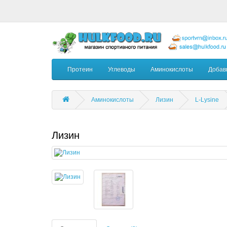
Протеин
Углеводы
Аминокислоты
Добав
Аминокислоты
Лизин
L-Lysine
Лизин