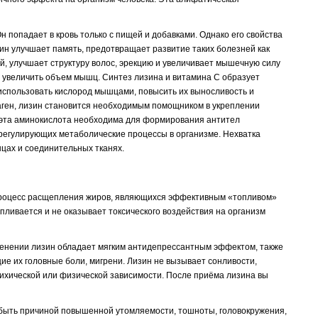
 попадает в кровь только с пищей и добавками. Однако его свойства
ин улучшает память, предотвращает развитие таких болезней как
й, улучшает структуру волос, эрекцию и увеличивает мышечную силу
т увеличить объем мышц. Синтез лизина и витамина С образует
использовать кислород мышцами, повысить их выносливость и
аген, лизин становится необходимым помощником в укреплении
х эта аминокислота необходима для формирования антител
 регулирующих метаболические процессы в организме. Нехватка
цах и соединительных тканях.
т процесс расщепления жиров, являющихся эффективным «топливом»
пливается и не оказывает токсического воздействия на организм
менении лизин обладает мягким антидепрессантным эффектом, также
е их головные боли, мигрени. Лизин не вызывает сонливости,
ихической или физической зависимости. После приёма лизина вы
 быть причиной повышенной утомляемости, тошноты, головокружения,