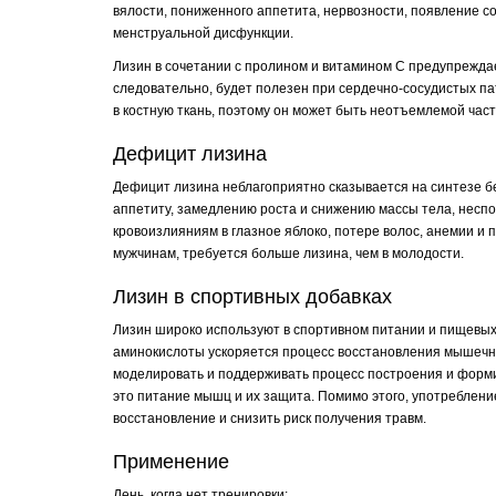
вялости, пониженного аппетита, нервозности, появление сос
менструальной дисфункции.
Лизин в сочетании с пролином и витамином С предупрежда
следовательно, будет полезен при сердечно-сосудистых пат
в костную ткань, поэтому он может быть неотъемлемой час
Дефицит лизина
Дефицит лизина неблагоприятно сказывается на синтезе бел
аппетиту, замедлению роста и снижению массы тела, несп
кровоизлияниям в глазное яблоко, потере волос, анемии и
мужчинам, требуется больше лизина, чем в молодости.
Лизин в спортивных добавках
Лизин широко используют в спортивном питании и пищевых
аминокислоты ускоряется процесс восстановления мышечно
моделировать и поддерживать процесс построения и форми
это питание мышц и их защита. Помимо этого, употребление
восстановление и снизить риск получения травм.
Применение
День, когда нет тренировки: