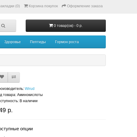
акладки (0)
Корзина покупок
Оформление заказа
0 товар(ов) - 0 р.
Здоровье
Пептиды
Гормон роста
оизводитель:
Wirud
д товара: Аминокислоты
ступность: В наличии
49 р.
оступные опции