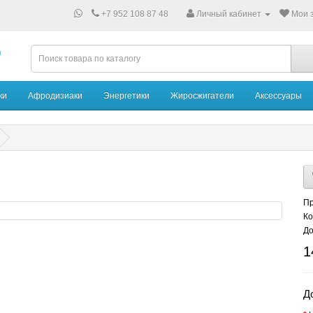
+7 952 108 87 48
Личный кабинет
Мои з
ки
Афродизиаки
Энергетики
Жиросжигатели
Аксессуары
Пр
Ко
До
1
Д