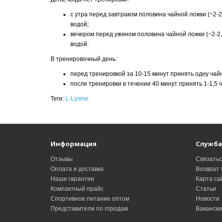
с утра перед завтраком половина чайной ложки (~2-2,
водой;
вечером перед ужином половина чайной ложки (~2-2,5
водой.
В тренировочный день:
перед тренировкой за 10-15 минут принять одну чайну
после тренировки в течении 40 минут принять 1-1,5 ч
Теги:
L-Lysine
Информация
Служба
Отзывы
Связатьс
Оплата и доставка
Возврат 
Наши гарантии
Карта са
Компактный прайс
Статьи
Спортивное питание оптом
Новости
Представители по городам
Ваканси