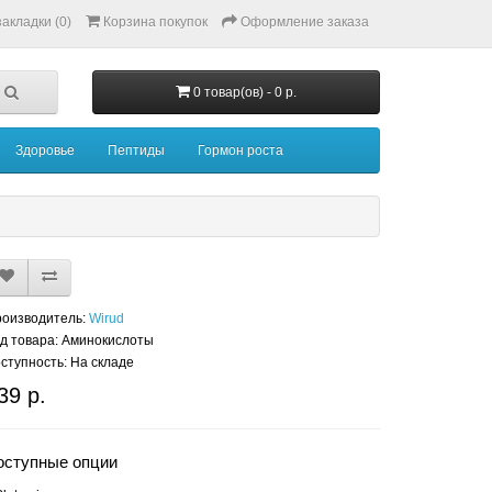
акладки (0)
Корзина покупок
Оформление заказа
0 товар(ов) - 0 р.
Здоровье
Пептиды
Гормон роста
оизводитель:
Wirud
д товара: Аминокислоты
ступность: На складе
39 р.
оступные опции