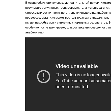
В жизни обычного человека дополнительный прием глютамин
результате регулярных тренировок их тела испытывают сил
стрессовым состояниям, негативно влияющим на анаболич
процессов, организм может воспользоваться запасами глют
мышечных объемов и снижению спортивных результатов. В
особенно после тренировок, для достижения смещения равн
анаболизма).