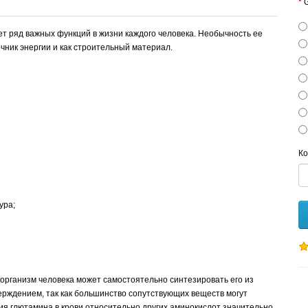
т ряд важных функций в жизни каждого человека. Необычность ее
очник энергии и как строительный материал.
Ко
ура;
 организм человека может самостоятельно синтезировать его из
верждением, так как большинство сопутствующих веществ могут
ция глютамина в крови относительно других аминокислот значительно