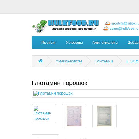
Протеин
Углеводы
Аминокислоты
Добав
Аминокислоты
Глютамин
L-Glut
Глютамин порошок