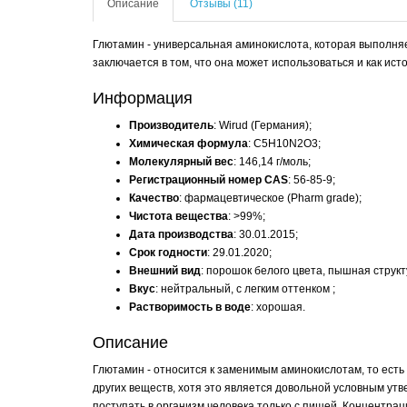
Описание
Отзывы (11)
Глютамин - универсальная аминокислота, которая выполняе
заключается в том, что она может использоваться и как ист
Информация
Производитель
: Wirud (Германия);
Химическая формула
: C5H10N2O3;
Молекулярный вес
: 146,14 г/моль;
Регистрационный номер CAS
: 56-85-9;
Качество
: фармацевтическое (Pharm grade);
Чистота вещества
: >99%;
Дата производства
: 30.01.2015;
Срок годности
: 29.01.2020;
Внешний вид
: порошок белого цвета, пышная структ
Вкус
: нейтральный, с легким оттенком ;
Растворимость в воде
: хорошая.
Описание
Глютамин - относится к заменимым аминокислотам, то есть
других веществ, хотя это является довольной условным ут
поступать в организм человека только с пищей. Концентра