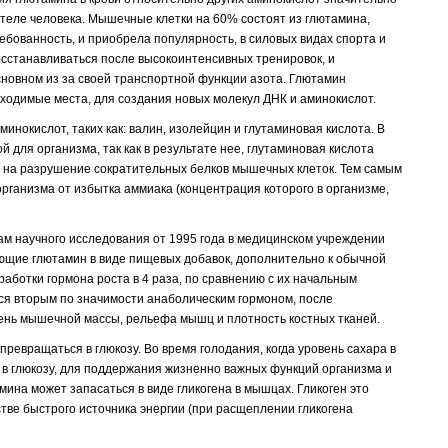
теле человека. Мышечные клетки на 60% состоят из глютамина,
бованность, и приобрела популярность, в силовых видах спорта и
сстанавливаться после высокоинтенсивных тренировок, и
новном из за своей транспортной функции азота. Глютамин
бходимые места, для создания новых молекул ДНК и аминокислот.
нокислот, таких как: валин, изолейцин и глутаминовая кислота. В
 для организма, так как в результате нее, глутаминовая кислота
 на разрушение сократительных белков мышечных клеток. Тем самым
организма от избытка аммиака (концентрация которого в организме,
ам научного исследования от 1995 года в медицинском учреждении
ющие глютамин в виде пищевых добавок, дополнительно к обычной
аботки гормона роста в 4 раза, по сравнению с их начальным
ся вторым по значимости анаболическим гормоном, после
вень мышечной массы, рельефа мышц и плотность костных тканей.
ревращаться в глюкозу. Во время голодания, когда уровень сахара в
 в глюкозу, для поддержания жизненно важных функций организма и
мина может запасаться в виде гликогена в мышцах. Гликоген это
стве быстрого источника энергии (при расщеплении гликогена