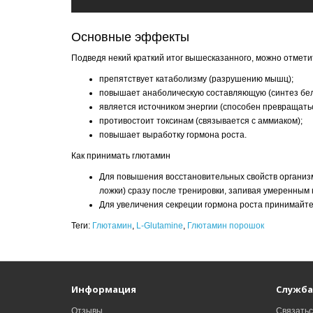
Основные эффекты
Подведя некий краткий итог вышесказанного, можно отмет
препятствует катаболизму (разрушению мышц);
повышает анаболическую составляющую (синтез белк
является источником энергии (способен превращаться
противостоит токсинам (связывается с аммиаком);
повышает выработку гормона роста.
Как принимать глютамин
Для повышения восстановительных свойств организм
ложки) сразу после тренировки, запивая умеренным 
Для увеличения секреции гормона роста принимайте 
Теги:
Глютамин
,
L-Glutamine
,
Глютамин порошок
Информация
Служба
Отзывы
Связатьс