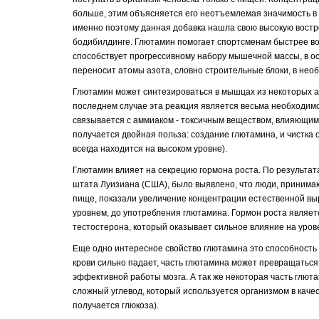
больше, этим объясняется его неотъемлемая значимость в 
именно поэтому данная добавка нашла свою высокую востре
бодибилдинге. Глютамин помогает спортсменам быстрее во
способствует прогрессивному набору мышечной массы, в ос
переносит атомы азота, словно строительные блоки, в нео
Глютамин может синтезироваться в мышцах из некоторых ами
последнем случае эта реакция является весьма необходимой
связывается с аммиаком - токсичным веществом, влияющим
получается двойная польза: создание глютамина, и чистка 
всегда находится на высоком уровне).
Глютамин влияет на секрецию гормона роста. По результат
штата Луизиана (США), было выявлено, что люди, принима
пище, показали увеличение концентрации естественной выр
уровнем, до употребления глютамина. Гормон роста являет
тестостерона, который оказывает сильное влияние на уро
Еще одно интересное свойство глютамина это способность п
крови сильно падает, часть глютамина может превращаться
эффективной работы мозга. А так же некоторая часть глюта
сложный углевод, который используется организмом в каче
получается глюкоза).