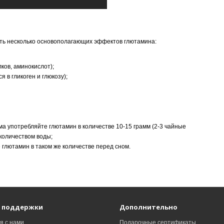
ить несколько основополагающих эффектов глютамина:
ов, аминокислот);
 в гликоген и глюкозу);
а употребляйте глютамин в количестве 10-15 грамм (2-3 чайные
количеством воды;
глютамин в таком же количестве перед сном.
 поддержки
Дополнительно
я с нами
Подарочные сертификаты