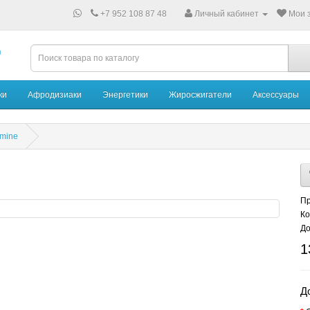
+7 952 108 87 48
Личный кабинет
Мои з
ки
Афродизиаки
Энергетики
Жиросжигатели
Аксессуары
amine
Пр
Ко
До
1
Д