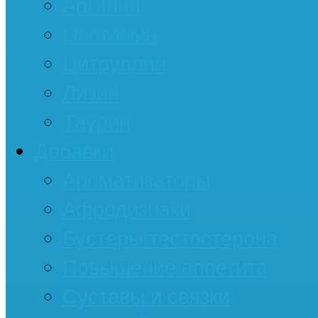
Аргинин
Глютамин
Цитруллин
Лизин
Таурин
Добавки
Ароматизаторы
Афродизиаки
Бустеры тестостерона
Повышение аппетита
Суставы и связки