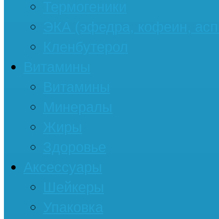
Термогеники
ЭКА (эфедра, кофеин, асп
Кленбутерол
Витамины
Витамины
Минералы
Жиры
Здоровье
Аксессуары
Шейкеры
Упаковка