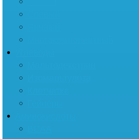
Казеин
Соевый
Яичный
Многокомпонентный
Углеводы
Мальтодекстрин
Изомальтулоза
Клетчатка
Гейнеры
Аминокислоты
BCAA