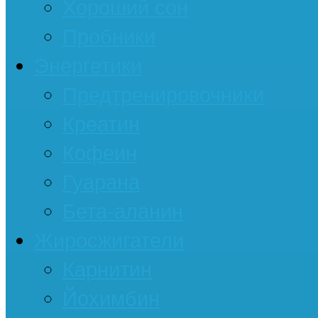
Хороший сон
Пробники
Энергетики
Предтренировочники
Креатин
Кофеин
Гуарана
Бета-аланин
Жиросжигатели
Карнитин
Йохимбин