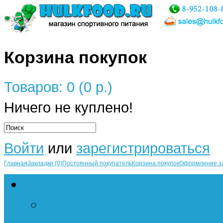
Корзина покупок
Товаров: 0 (0 р.)
Ничего не куплено!
Войти
или
зарегистрироваться
Главная
Закладки (0)
Постоянный покупатель
Корзина покупок
Оформление з
Протеин
Сывороточный