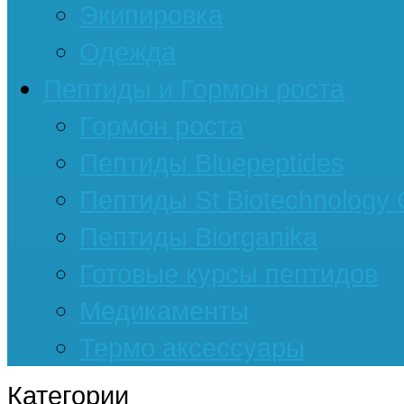
Экипировка
Одежда
Пептиды и Гормон роста
Гормон роста
Пептиды Bluepeptides
Пептиды St Biotechnology
Пептиды Biorganika
Готовые курсы пептидов
Медикаменты
Термо аксессуары
Категории