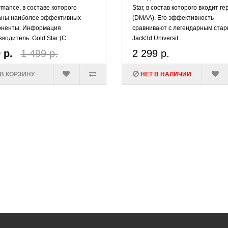
rmance, в составе которого
Star, в состав которого входит ге
аны наиболее эффективных
(DMAA). Его эффективность
оненты. Информация
сравнивают с легендарным ста
водитель: Gold Star (С..
Jack3d Universit..
 р.
1 499 р.
2 299 р.
В КОРЗИНУ
НЕТ В НАЛИЧИИ