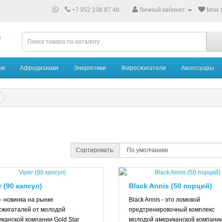
+7 952 108 87 48
Личный кабинет
Мои з
ки
Афродизиаки
Энергетики
Жиросжигатели
Аксессуары
Сортировать:
r (90 капсул)
Black Annis (50 порций)
 - новинка на рынке
Black Annis - это ломовой
сжигаталей от молодой
предтренировочный комплекс
канской компании Gold Star
молодой американской компании