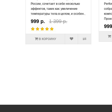
России, сочетает в себе несколько
Perfo
эффектов, таких как: увеличение
собр
температуры тела в целом, и особен..
комп
Произ
999 р.
1 399 р.
999
В КОРЗИНУ