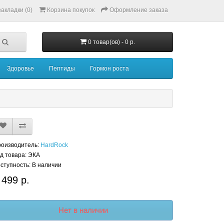
акладки (0)
Корзина покупок
Оформление заказа
0 товар(ов) - 0 р.
Здоровье
Пептиды
Гормон роста
оизводитель:
HardRock
д товара: ЭКА
ступность: В наличии
 499 р.
Нет в наличии