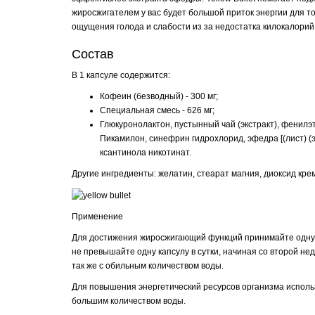
жиросжигателем у вас будет большой приток энергии для то
ощущения голода и слабости из за недостатка килокалорий
Состав
В 1 капсуле содержится:
Кофеин (безводный) - 300 мг;
Специальная смесь - 626 мг;
Глюкуронолактон, пустынный чай (экстракт), фенилэ
Пикамилон, синефрин гидрохлорид, эфедра [(лист) (эк
ксантинола никотинат.
Другие ингредиенты: желатин, стеарат магния, диоксид кре
Применение
Для достижения жиросжигающий функций принимайте одну к
не превышайте одну капсулу в сутки, начиная со второй не
так же с обильным количеством воды.
Для повышения энергетический ресурсов организма использ
большим количеством воды.