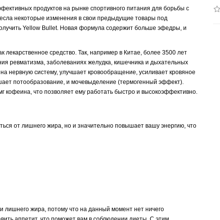
эффективных продуктов на рынке спортивного питания для борьбы с
внесла некоторые изменения в свои предыдущие товары под
 получить Yellow Bullet. Новая формула содержит больше эфедры, и
к лекарственное средство. Так, например в Китае, более 3500 лет
ия ревматизма, заболеваниях желудка, кишечника и дыхательных
на нервную систему, улучшает кровообращение, усиливает кровяное
ышает потообразование, и мочевыделение (термогенный эффект).
0 мг кофеина, что позволяет ему работать быстро и высокоэффективно.
ться от лишнего жира, но и значительно повышает вашу энергию, что
ри лишнего жира, потому что на данный момент нет ничего
авить аппетит, что поможет вам в соблюдении диеты. С этим