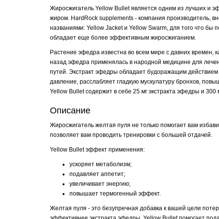
Жиросжигатель Yellow Bullet является одним из лучших и 
жиром. HardRock supplements - компания производитель, 
названиями: Yellow Jacket и Yellow Swarm, для того что бы
обладает еще более эффективным жиросжиганием.
Растение эфедра известна во всем мире с давних времен, ка
назад эфедра применялась в народной медицине для лечен
путей. Экстракт эфедры обладает будоражащим действием 
давление, расслабляет гладкую мускулатуру бронхов, пов
Yellow Bullet содержит в себе 25 мг экстракта эфедры и 30
Описание
Жиросжигатель желтая пуля не только помогает вам избави
позволяет вам проводить тренировки с большей отдачей.
Yellow Bullet эффект применения:
ускоряет метаболизм;
подавляет аппетит;
увеличивает энергию;
повышает термогенный эффект.
Желтая пуля - это безупречная добавка к вашей цели поте
эффективнее экстракта эфедры. Yellow Bullet помогает под