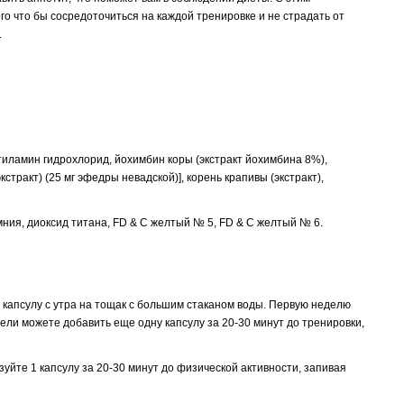
го что бы сосредоточиться на каждой тренировке и не страдать от
.
тиламин гидрохлорид, йохимбин коры (экстракт йохимбина 8%),
стракт) (25 мг эфедры невадской)], корень крапивы (экстракт),
мния, диоксид титана, FD & C желтый № 5, FD & C желтый № 6.
апсулу с утра на тощак с большим стаканом воды. Первую неделю
дели можете добавить еще одну капсулу за 20-30 минут до тренировки,
уйте 1 капсулу за 20-30 минут до физической активности, запивая