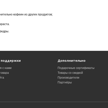
нительно кофеин из других продуктов;
зраста.
федры.
 поддержки
Дополнительно
я с нами
Подарочные сертификаты
товара
Товары со скидкой
йта
Производители
Партнёры
и