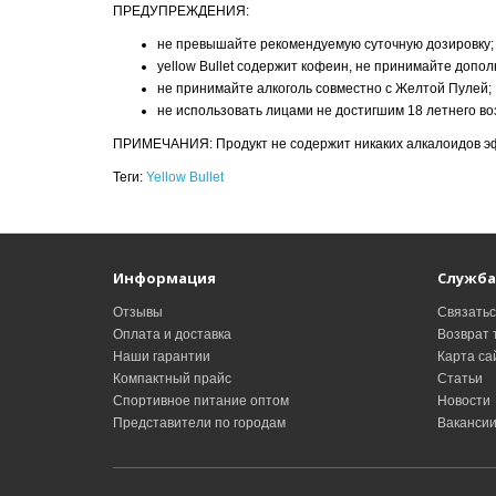
ПРЕДУПРЕЖДЕНИЯ:
не превышайте рекомендуемую суточную дозировку;
yellow Bullet содержит кофеин, не принимайте допол
не принимайте алкоголь совместно с Желтой Пулей;
не использовать лицами не достигшим 18 летнего во
ПРИМЕЧАНИЯ: Продукт не содержит никаких алкалоидов э
Теги:
Yellow Bullet
Информация
Служба
Отзывы
Связатьс
Оплата и доставка
Возврат 
Наши гарантии
Карта са
Компактный прайс
Статьи
Спортивное питание оптом
Новости
Представители по городам
Ваканси