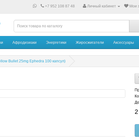
+7 952 108 87 48
Личный кабинет
Мои з
ки
Афродизиаки
Энергетики
Жиросжигатели
Аксессуары
llow Bullet 25mg Ephedra 100 капсул)
Пр
Ко
До
2