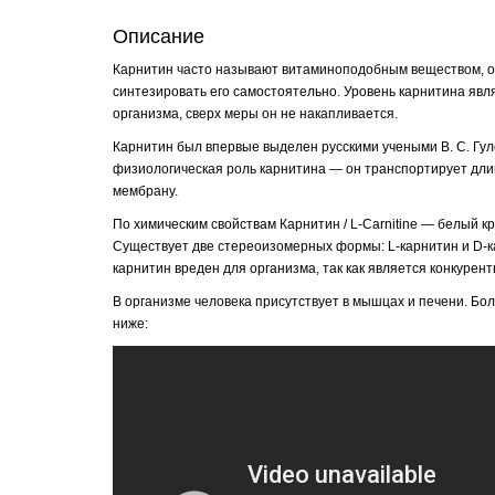
Описание
Карнитин часто называют витаминоподобным веществом, од
синтезировать его самостоятельно. Уровень карнитина явл
организма, сверх меры он не накапливается.
Карнитин был впервые выделен русскими учеными В. С. Гуле
физиологическая роль карнитина — он транспортирует дл
мембрану.
По химическим свойствам Карнитин / L-Carnitine — белый к
Существует две стереоизомерных формы: L-карнитин и D-ка
карнитин вреден для организма, так как является конкурен
В организме человека присутствует в мышцах и печени. Бол
ниже: