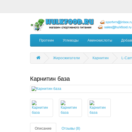
Протеин
Углеводы
Аминокислоты
Добав
Жиросжигатели
Карнитин
L-Carn
Карнитин база
Описание
Отзывы (8)