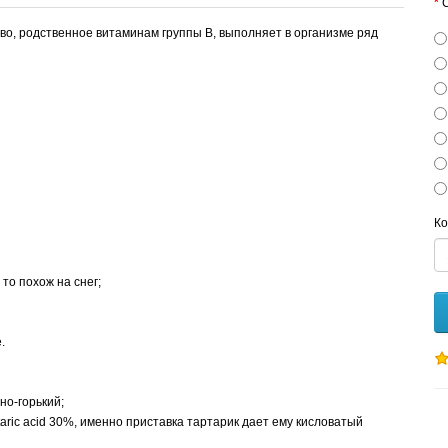
C
ство, родственное витаминам группы В, выполняет в организме ряд
Ко
 то похож на снег;
.
но-горький;
rtaric acid 30%, именно приставка тартарик дает ему кисловатый