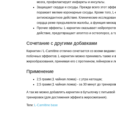
мозга, профилактирует инфаркты и инсульты.
Защищает сердце и сосуды. Прежде всего этот эффе
поражает мелкие коронарные сосуды. Кроме того, L
антиоксидантное действие. Клинические исследован
сердца реже предъявляли жалобы, а функция миока
Прочие эффекты. L-карнитин оказывает нейропротек
действие, предотвращает апоптоз и остеопороз, а т
Сочетание с другими добавками
Карнитин / L-Carnitine отлично сочетается со всеми видам
побочных эффектов. L-карнитин можно принимать также и 
жирообразования, принимая его с протеином, гейнером и 
Применение
2,5 грамм (1 чайная ложка) - с утра натощак;
2,5 грамм (1 чайная ложка) - за 30 минут до трениров
А так же можно добавлять карнитин в бутылочку с питьевой
тренировок (для достижения эффекта жиросжигания).
Теги:
L-Carnitine base