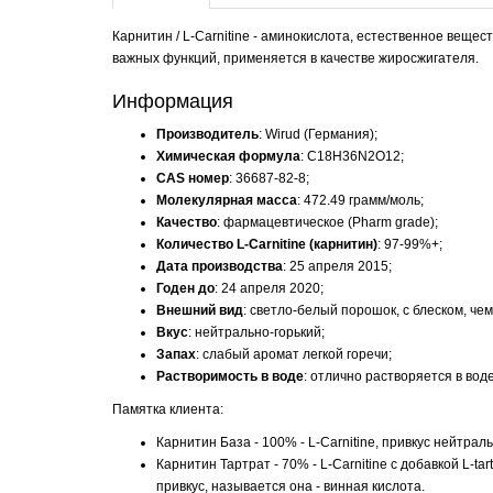
Карнитин / L-Carnitine - аминокислота, естественное веще
важных функций, применяется в качестве жиросжигателя.
Информация
Производитель
: Wirud (Германия);
Химическая формула
: C18H36N2O12;
CAS номер
: 36687-82-8;
Молекулярная масса
: 472.49 грамм/моль;
Качество
: фармацевтическое (Pharm grade);
Количество L-Carnitine (карнитин)
: 97-99%+;
Дата производства
: 25 апреля 2015;
Годен до
: 24 апреля 2020;
Внешний вид
: светло-белый порошок, с блеском, чем
Вкус
: нейтрально-горький;
Запах
: слабый аромат легкой горечи;
Растворимость в воде
: отлично растворяется в воде
Памятка клиента:
Карнитин База - 100% - L-Carnitine, привкус нейтраль
Карнитин Тартрат - 70% - L-Carnitine с добавкой L-ta
привкус, называется она - винная кислота.