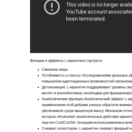
Функции и эффекты L-карнитина тартрата:
Сжигание жира
Устойчивость к стрессу. Исследованиями доказана э
повышении адаптационных возможностей организма
Детоксикация. L-карнитин поддерживает уровень св
кислот и ксенобиотиков, необходим для функционир
Анаболические функции.Анаболический эффект L-кар
применением этой добавки ученые обратили внимание
увеличивали сухую мышечную массу. Механизм этого д
которые объясняют анаболическое действие карнит
Ацетил-CoA/CoASH, большим использованием в каче
Снижает холестерин. L-карнитин снижает вредный х