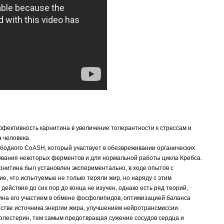
ффективность карнитина в увеличение толерантности к стрессам и
 человека.
ободного CoASH, который участвует в обезвреживании органических
ования некоторых ферментов и для нормальной работы цикла Кребса.
нитина был установлен экспериментально, в ходе опытов с
, что испытуемые не только теряли жир, но наряду с этим
ействия до сих пор до конца не изучен, однако есть ряд теорий,
ина его участием в обмене фосфолипидов, оптимизацией баланса
стве источника энергии жира, улучшением нейротрансмиссии.
олестерин, тем самым предотвращая сужение сосудов сердца и