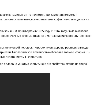
нако витамином он не является, так как организм может
яется гомеостатичным, все его излишки эффективно выводятся из
вичем и Р. З. Кримбергом в 1905 году. В 1962 году была выявлена
инноцепочечные жирные кислоты в митохондрии через внутреннюю
ристаллический порошок, гигроскопичен, хорошо растворим в воде.
рнитин. Биологической активностью обладает только L-форма. D-
тным антагонистом L-карнитина.
ее подробно узнать о карнитине и его свойствах можно из видео