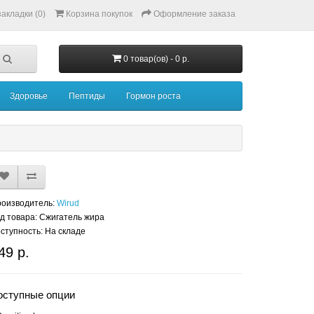
акладки (0)
Корзина покупок
Оформление заказа
0 товар(ов) - 0 р.
Здоровье
Пептиды
Гормон роста
оизводитель:
Wirud
д товара: Сжигатель жира
ступность: На складе
49 р.
оступные опции