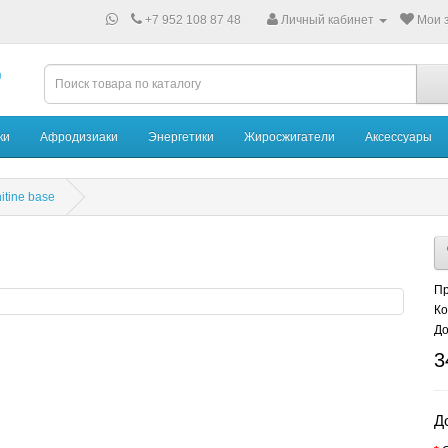
+7 952 108 87 48
Личный кабинет
Мои з
ки
Афродизиаки
Энергетики
Жиросжигатели
Аксессуары
itine base
Пр
Ко
До
3
Д