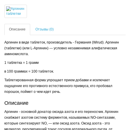
Описание
Отзывы (0)
Аргинин в виде таблеток, производитель - Германия (Wirud). Аргинин
(таблетки) (или L-Аргинин) — условно незаменимая алифатическая
аминокислота.
1 таблетка = 1 грамм
в 100 граммах = 100 таблеток.
Таблетированная форма упрощает прием добавки и исключает
ощущение его противного естественного привкуса, кто пробовал
порошок, поймет о чем идет речь.
Описание
Аргинин - основной донатор оксида азота и его переносчик. Аргинин
снабжает азотом систему ферментов, называемых NO-синтазами,
которые синтезируют NO, — или оксид азота. Оксид азота - это
медиатор, регулирующий тонус сосудов артериального русла, от