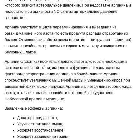
которого зависит артериальное давление. При недостатке аргинина и
недостаточной активности NO-синтаз артериальное давление
возрастает.
Аргинин участвует в цикле переаминирования и выведения из
организма конечного азота, то есть продукта распада отработанных
белков. От мощности работы цикла (орнитин — цитруллин — аргинин)
зависит способность организма создавать мочевину и очищаться от
белковых шлаков.
Аргинин служит как носитель и донатор азота, который необходим в
синтезе мышечной ткани, именно эта функция явилась главным
фактором распространения аргинина в бодибилдинге. Аргинин
способствует увеличению мышечной массы и уменьшению жиров при
адекватной физической нагрузке. Аргинин является донатором оксида
азота, открытие полезных свойств которого было удостоено
Нобелевской премии в медицине.
Заявленные эффекты аргинина:
Донатор оксида азота;
Улучшает питание мышц;
Ускоряет восстановление;
Ускоряет заживление травм;