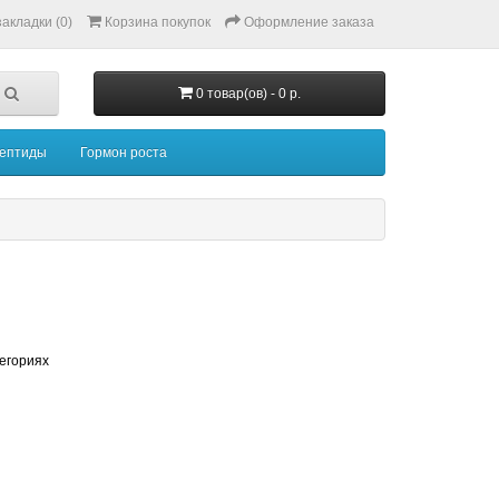
акладки (0)
Корзина покупок
Оформление заказа
0 товар(ов) - 0 р.
ептиды
Гормон роста
тегориях