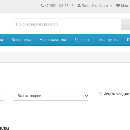
+7-952-108-87-48
Личный кабинет
Мои з
ки
Энергетики
Жиросжигатели
Здоровье
Аксессуары
П
Искать в подка
иска