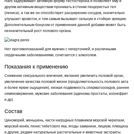
Hard задерживает активную форму тестостерона и позволяет ему и
другим активным веществам проникать в стенки пещеристых тел
(пениса), а так же он способствует расширению сосудов, значительно
улучшает кровоток, и тем самым вызывает сильную и стойкую эрекцию.
Дополнительным бонусом от применения данной добавки может быть
незначительный рост полового органа.
Нет противопоказаний для мужчин с гипертонией, и различными
сердечными заболеваниями, сочетается с алкоголем.
Показания к применению
Снижение сексуального влечения, желание увеличить половой орган,
увеличение качества половой жизни (продолжительность полового акта
и более яркие ощущения), низкая подвижность сперматозоидов, раннее
семяизвержение, мужские заболевания (аденома простаты, изонефрит
и др).
Состав
Циноморий, женьшень, части нагрудных плавников морской черепахи,
морской конёк, пенис тибетского яка, ягоды заманихи, лициум, плющиха
и другие, редкие натуральные растительные и животные экстракты.