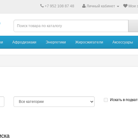
+7 952 108 87 48
Личный кабинет
Мои з
ки
Афродизиаки
Энергетики
Жиросжигатели
Аксессуары
Искать в подка
иска