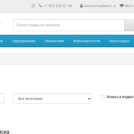
+7 952 108 87 48
Личный кабинет
Мои з
ки
Афродизиаки
Энергетики
Жиросжигатели
Аксессуары
Искать в подка
иска