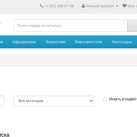
+7 952 108 87 48
Личный кабинет
Мои з
ки
Афродизиаки
Энергетики
Жиросжигатели
Аксессуары
Искать в подка
иска