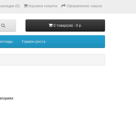
акладки (0)
Корзина покупок
Оформление заказа
0 товар(ов) - 0 р.
ептиды
Гормон роста
тегориях