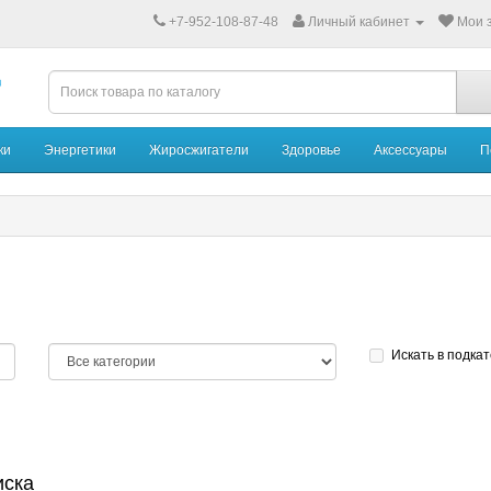
+7-952-108-87-48
Личный кабинет
Мои з
ки
Энергетики
Жиросжигатели
Здоровье
Аксессуары
П
Искать в подка
иска