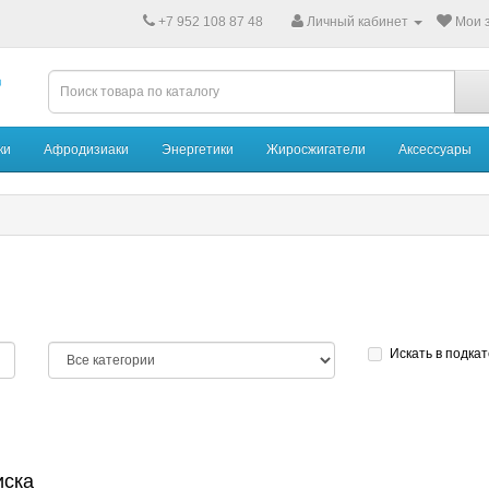
+7 952 108 87 48
Личный кабинет
Мои з
ки
Афродизиаки
Энергетики
Жиросжигатели
Аксессуары
Искать в подка
иска