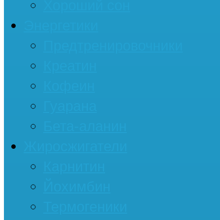
Хороший сон
Энергетики
Предтренировочники
Креатин
Кофеин
Гуарана
Бета-аланин
Жиросжигатели
Карнитин
Йохимбин
Термогеники