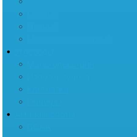
Казеин
Соевый
Яичный
Многокомпонентный
Углеводы
Мальтодекстрин
Изомальтулоза
Клетчатка
Гейнеры
Аминокислоты
BCAA