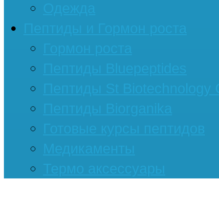
Одежда
Пептиды и Гормон роста
Гормон роста
Пептиды Bluepeptides
Пептиды St Biotechnology
Пептиды Biorganika
Готовые курсы пептидов
Медикаменты
Термо аксессуары