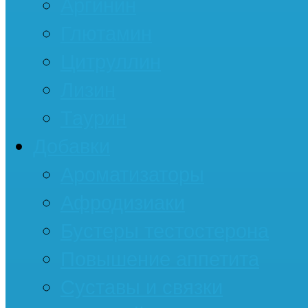
Аргинин
Глютамин
Цитруллин
Лизин
Таурин
Добавки
Ароматизаторы
Афродизиаки
Бустеры тестостерона
Повышение аппетита
Суставы и связки