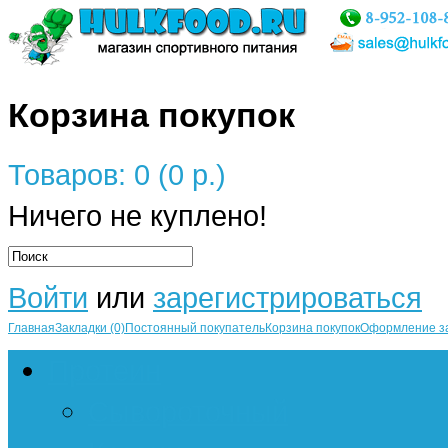
Корзина покупок
Товаров: 0 (0 р.)
Ничего не куплено!
Войти
или
зарегистрироваться
Главная
Закладки (0)
Постоянный покупатель
Корзина покупок
Оформление з
Протеин
Сывороточный