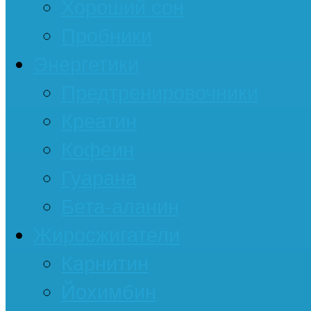
Хороший сон
Пробники
Энергетики
Предтренировочники
Креатин
Кофеин
Гуарана
Бета-аланин
Жиросжигатели
Карнитин
Йохимбин