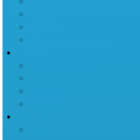
Казеин
Соевый
Яичный
Многокомпонентный
Углеводы
Мальтодекстрин
Изомальтулоза
Клетчатка
Гейнеры
Аминокислоты
BCAA