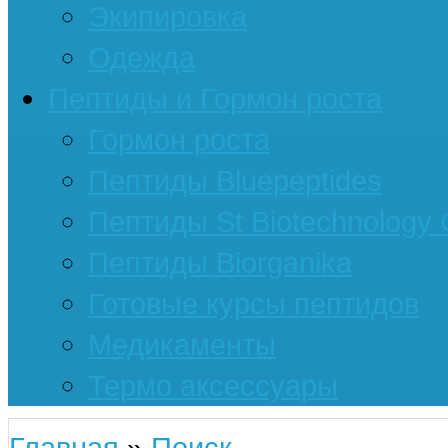
Экипировка
Одежда
Пептиды и Гормон роста
Гормон роста
Пептиды Bluepeptides
Пептиды St Biotechnology
Пептиды Biorganika
Готовые курсы пептидов
Медикаменты
Термо аксессуары
Главная
»
Поиск