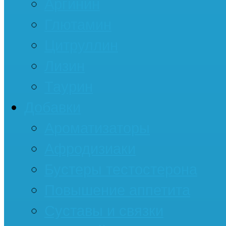
Аргинин
Глютамин
Цитруллин
Лизин
Таурин
Добавки
Ароматизаторы
Афродизиаки
Бустеры тестостерона
Повышение аппетита
Суставы и связки