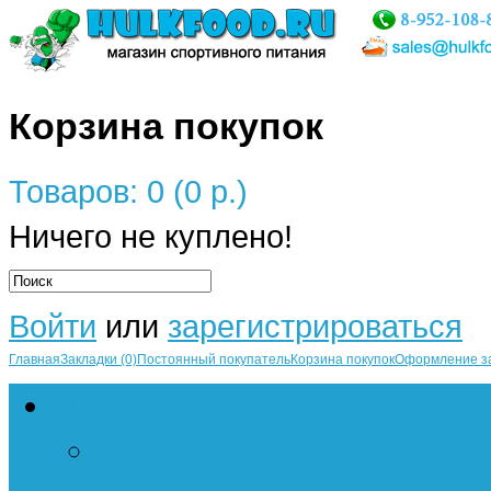
Корзина покупок
Товаров: 0 (0 р.)
Ничего не куплено!
Войти
или
зарегистрироваться
Главная
Закладки (0)
Постоянный покупатель
Корзина покупок
Оформление з
Протеин
Сывороточный