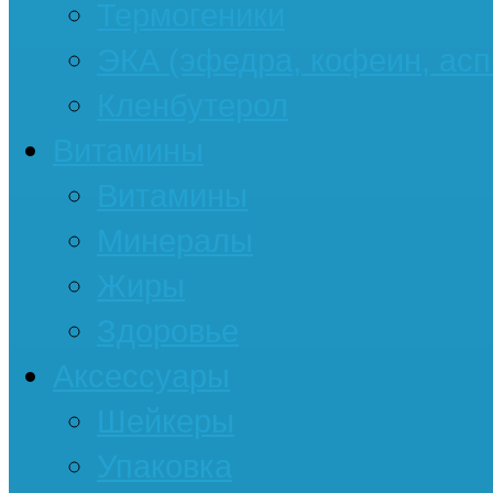
Термогеники
ЭКА (эфедра, кофеин, асп
Кленбутерол
Витамины
Витамины
Минералы
Жиры
Здоровье
Аксессуары
Шейкеры
Упаковка