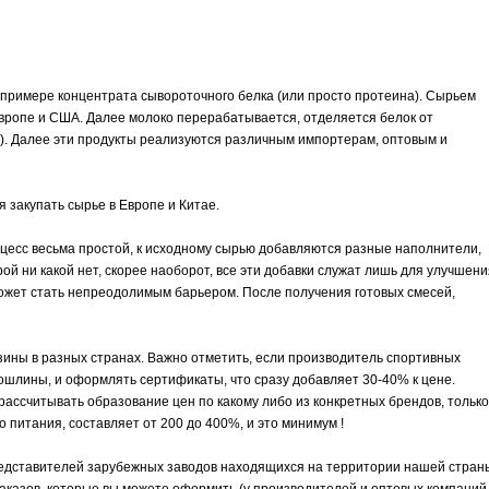
а примере концентрата сывороточного белка (или просто протеина). Сырьем
Европе и США. Далее молоко перерабатывается, отделяется белок от
%). Далее эти продукты реализуются различным импортерам, оптовым и
 закупать сырье в Европе и Китае.
есс весьма простой, к исходному сырью добавляются разные наполнители,
рой ни какой нет, скорее наоборот, все эти добавки служат лишь для улучшени
 может стать непреодолимым барьером. После получения готовых смесей,
зины в разных странах. Важно отметить, если производитель спортивных
ошлины, и оформлять сертификаты, что сразу добавляет 30-40% к цене.
рассчитывать образование цен по какому либо из конкретных брендов, только
 питания, составляет от 200 до 400%, и это минимум !
редставителей зарубежных заводов находящихся на территории нашей стран
заказов, которые вы можете оформить (у производителей и оптовых компаний