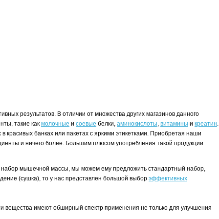
ивных результатов. В отличии от множества других магазинов данного
нты, такие как
молочные
и
соевые
белки,
аминокислоты
,
витамины
и
креатин
.
в красивых банках или пакетах с яркими этикетками. Приобретая наши
редиенты и ничего более. Большим плюсом употребления такой продукции
.
нта набор мышечной массы, мы можем ему предложить стандартный набор,
худение (сушка), то у нас представлен большой выбор
эффективных
эти вещества имеют обширный спектр применения не только для улучшения