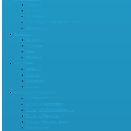
Карнитин
Йохимбин
Термогеники
ЭКА (эфедра, кофеин, аспирин)
Кленбутерол
Витамины
Витамины
Минералы
Жиры
Здоровье
Аксессуары
Шейкеры
Упаковка
Экипировка
Одежда
Пептиды и Гормон роста
Гормон роста
Пептиды Bluepeptides
Пептиды St Biotechnology Co
Пептиды Biorganika
Готовые курсы пептидов
Медикаменты