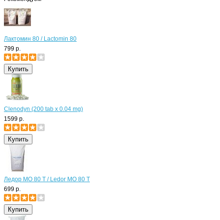
Лактомин 80 / Lactomin 80
799 р.
Clenodyn (200 tab x 0.04 mg)
1599 р.
Ледор МО 80 Т / Ledor MO 80 T
699 р.