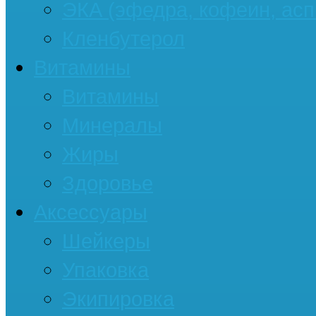
ЭКА (эфедра, кофеин, асп
Кленбутерол
Витамины
Витамины
Минералы
Жиры
Здоровье
Аксессуары
Шейкеры
Упаковка
Экипировка