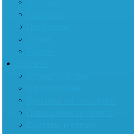
Аргинин
Глютамин
Цитруллин
Лизин
Таурин
Добавки
Ароматизаторы
Афродизиаки
Бустеры тестостерона
Повышение аппетита
Суставы и связки