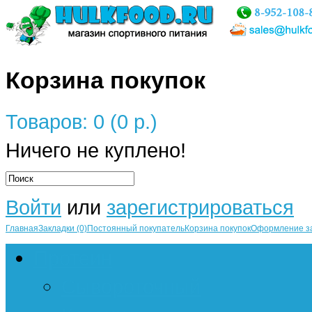
Корзина покупок
Товаров: 0 (0 р.)
Ничего не куплено!
Войти
или
зарегистрироваться
Главная
Закладки (0)
Постоянный покупатель
Корзина покупок
Оформление з
Протеин
Сывороточный