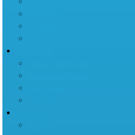
Казеин
Соевый
Яичный
Многокомпонентный
Углеводы
Мальтодекстрин
Изомальтулоза
Клетчатка
Гейнеры
Аминокислоты
BCAA