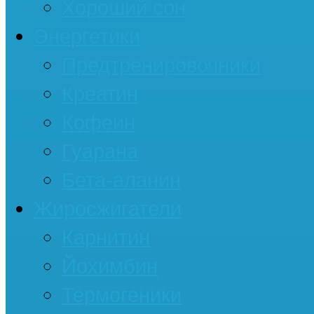
Хороший сон
Энергетики
Предтренировочники
Креатин
Кофеин
Гуарана
Бета-аланин
Жиросжигатели
Карнитин
Йохимбин
Термогеники