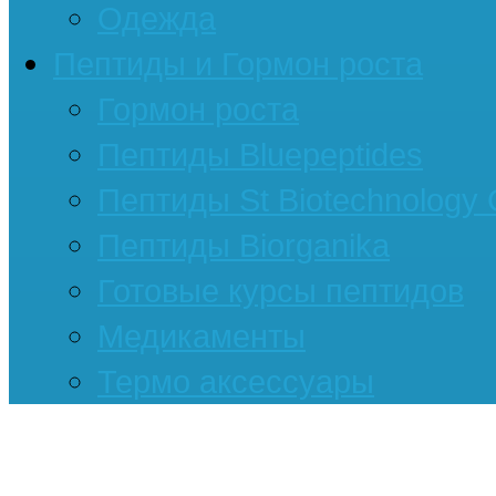
Одежда
Пептиды и Гормон роста
Гормон роста
Пептиды Bluepeptides
Пептиды St Biotechnology
Пептиды Biorganika
Готовые курсы пептидов
Медикаменты
Термо аксессуары