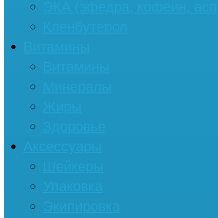
ЭКА (эфедра, кофеин, асп
Кленбутерол
Витамины
Витамины
Минералы
Жиры
Здоровье
Аксессуары
Шейкеры
Упаковка
Экипировка