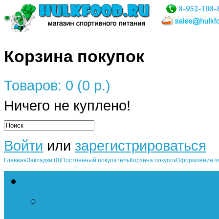
Корзина покупок
Товаров: 0 (0 р.)
Ничего не куплено!
Войти
или
зарегистрироваться
Главная
Закладки (0)
Постоянный покупатель
Корзина покупок
Оформление з
Протеин
Сывороточный