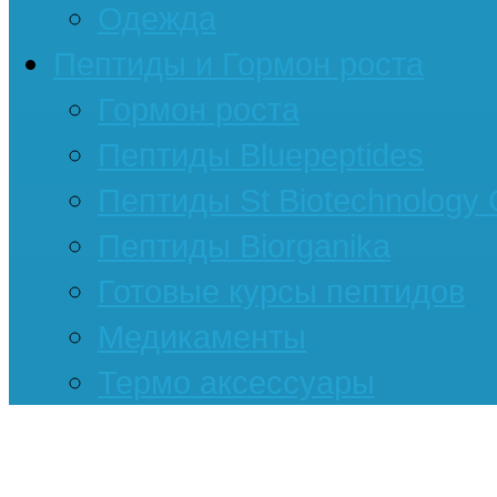
Одежда
Пептиды и Гормон роста
Гормон роста
Пептиды Bluepeptides
Пептиды St Biotechnology
Пептиды Biorganika
Готовые курсы пептидов
Медикаменты
Термо аксессуары