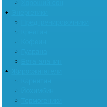
Хороший сон
Энергетики
Предтренировочники
Креатин
Кофеин
Гуарана
Бета-аланин
Жиросжигатели
Карнитин
Йохимбин
Термогеники