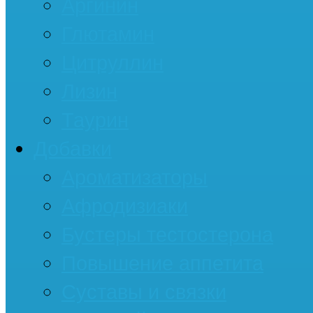
Аргинин
Глютамин
Цитруллин
Лизин
Таурин
Добавки
Ароматизаторы
Афродизиаки
Бустеры тестостерона
Повышение аппетита
Суставы и связки