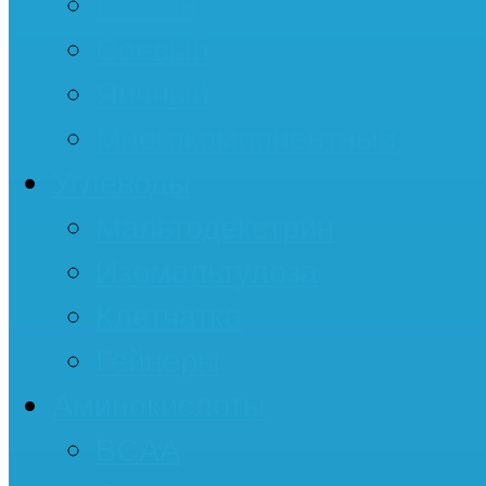
Казеин
Соевый
Яичный
Многокомпонентный
Углеводы
Мальтодекстрин
Изомальтулоза
Клетчатка
Гейнеры
Аминокислоты
BCAA