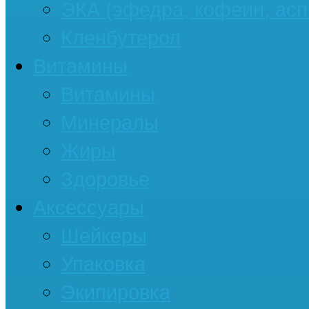
ЭКА (эфедра, кофеин, асп
Кленбутерол
Витамины
Витамины
Минералы
Жиры
Здоровье
Аксессуары
Шейкеры
Упаковка
Экипировка