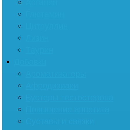
Аргинин
Глютамин
Цитруллин
Лизин
Таурин
Добавки
Ароматизаторы
Афродизиаки
Бустеры тестостерона
Повышение аппетита
Суставы и связки