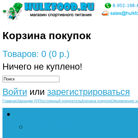
Корзина покупок
Товаров: 0 (0 р.)
Ничего не куплено!
Войти
или
зарегистрироваться
Главная
Закладки (0)
Постоянный покупатель
Корзина покупок
Оформление з
Протеин
Сывороточный