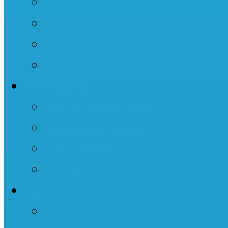
Казеин
Соевый
Яичный
Многокомпонентный
Углеводы
Мальтодекстрин
Изомальтулоза
Клетчатка
Гейнеры
Аминокислоты
BCAA