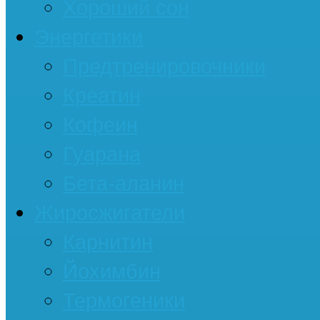
Хороший сон
Энергетики
Предтренировочники
Креатин
Кофеин
Гуарана
Бета-аланин
Жиросжигатели
Карнитин
Йохимбин
Термогеники