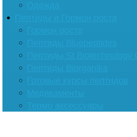
Одежда
Пептиды и Гормон роста
Гормон роста
Пептиды Bluepeptides
Пептиды St Biotechnology
Пептиды Biorganika
Готовые курсы пептидов
Медикаменты
Термо аксессуары