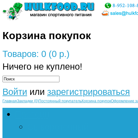
Корзина покупок
Товаров: 0 (0 р.)
Ничего не куплено!
Войти
или
зарегистрироваться
Главная
Закладки (0)
Постоянный покупатель
Корзина покупок
Оформление з
Протеин
Сывороточный