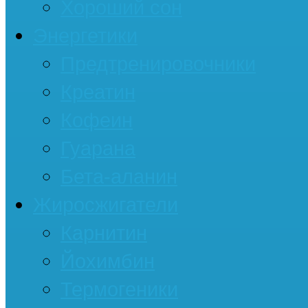
Хороший сон
Энергетики
Предтренировочники
Креатин
Кофеин
Гуарана
Бета-аланин
Жиросжигатели
Карнитин
Йохимбин
Термогеники