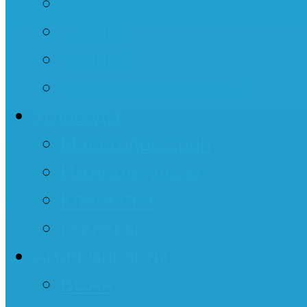
Казеин
Соевый
Яичный
Многокомпонентный
Углеводы
Мальтодекстрин
Изомальтулоза
Клетчатка
Гейнеры
Аминокислоты
BCAA