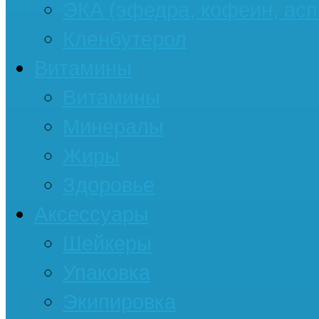
ЭКА (эфедра, кофеин, асп
Кленбутерол
Витамины
Витамины
Минералы
Жиры
Здоровье
Аксессуары
Шейкеры
Упаковка
Экипировка