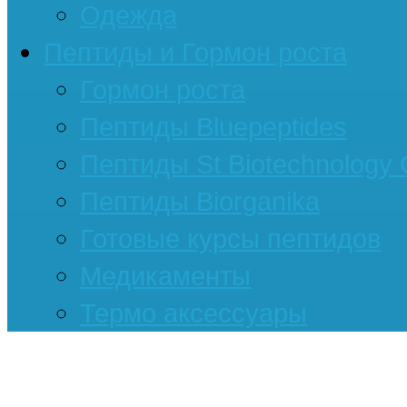
Одежда
Пептиды и Гормон роста
Гормон роста
Пептиды Bluepeptides
Пептиды St Biotechnology
Пептиды Biorganika
Готовые курсы пептидов
Медикаменты
Термо аксессуары