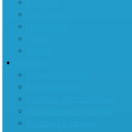
Аргинин
Глютамин
Цитруллин
Лизин
Таурин
Добавки
Ароматизаторы
Афродизиаки
Бустеры тестостерона
Повышение аппетита
Суставы и связки