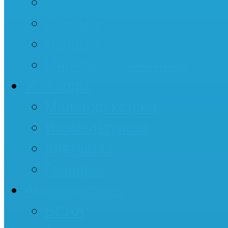
Казеин
Соевый
Яичный
Многокомпонентный
Углеводы
Мальтодекстрин
Изомальтулоза
Клетчатка
Гейнеры
Аминокислоты
BCAA