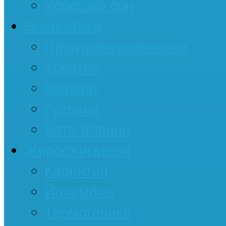
Хороший сон
Энергетики
Предтренировочники
Креатин
Кофеин
Гуарана
Бета-аланин
Жиросжигатели
Карнитин
Йохимбин
Термогеники