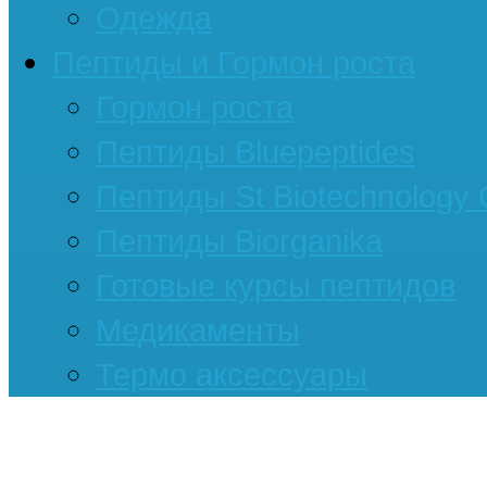
Одежда
Пептиды и Гормон роста
Гормон роста
Пептиды Bluepeptides
Пептиды St Biotechnology
Пептиды Biorganika
Готовые курсы пептидов
Медикаменты
Термо аксессуары