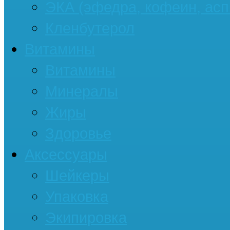
ЭКА (эфедра, кофеин, асп
Кленбутерол
Витамины
Витамины
Минералы
Жиры
Здоровье
Аксессуары
Шейкеры
Упаковка
Экипировка