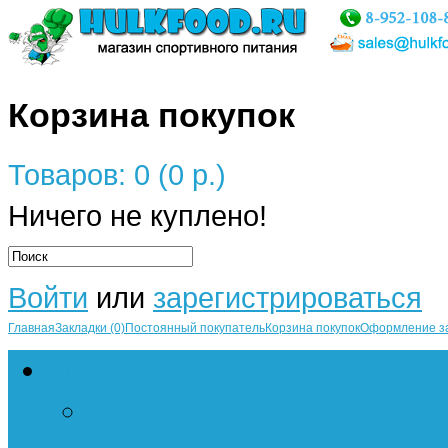
Корзина покупок
Товаров: 0 (0 р.)
Ничего не куплено!
Войти
или
зарегистрироваться
Главная
Закладки (0)
Постоянный покупатель
Корзина покупок
Оформление з
Протеин
Сывороточный