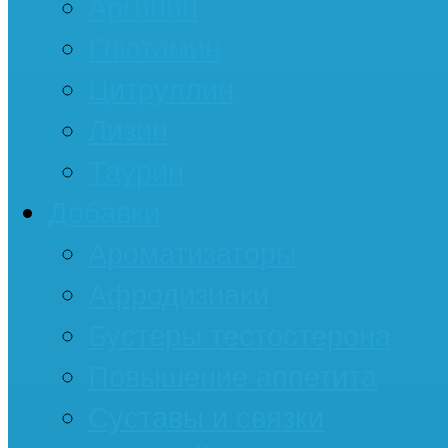
Аргинин
Глютамин
Цитруллин
Лизин
Таурин
Добавки
Ароматизаторы
Афродизиаки
Бустеры тестостерона
Повышение аппетита
Суставы и связки