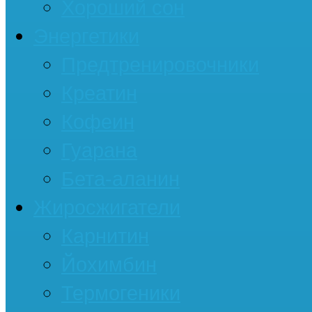
Хороший сон
Энергетики
Предтренировочники
Креатин
Кофеин
Гуарана
Бета-аланин
Жиросжигатели
Карнитин
Йохимбин
Термогеники