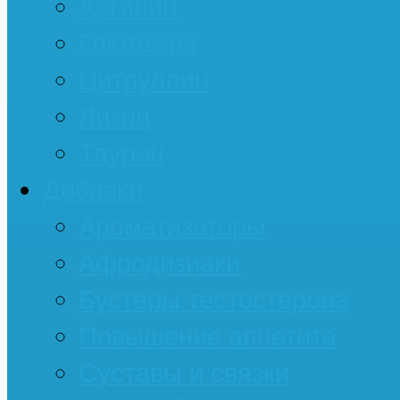
Аргинин
Глютамин
Цитруллин
Лизин
Таурин
Добавки
Ароматизаторы
Афродизиаки
Бустеры тестостерона
Повышение аппетита
Суставы и связки