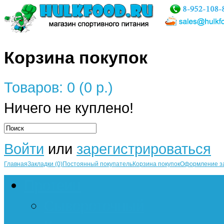
Корзина покупок
Товаров: 0 (0 р.)
Ничего не куплено!
Войти
или
зарегистрироваться
Главная
Закладки (0)
Постоянный покупатель
Корзина покупок
Оформление з
Протеин
Сывороточный