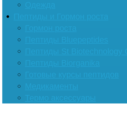
Одежда
Пептиды и Гормон роста
Гормон роста
Пептиды Bluepeptides
Пептиды St Biotechnology
Пептиды Biorganika
Готовые курсы пептидов
Медикаменты
Термо аксессуары