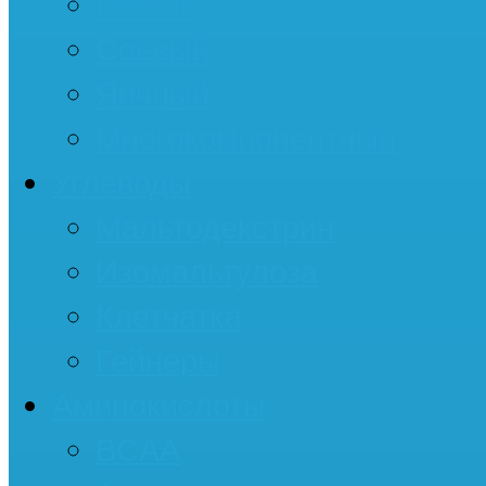
Казеин
Соевый
Яичный
Многокомпонентный
Углеводы
Мальтодекстрин
Изомальтулоза
Клетчатка
Гейнеры
Аминокислоты
BCAA