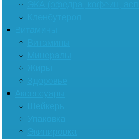
ЭКА (эфедра, кофеин, асп
Кленбутерол
Витамины
Витамины
Минералы
Жиры
Здоровье
Аксессуары
Шейкеры
Упаковка
Экипировка