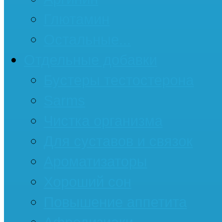
Глютамин
Остальные...
Отдельные добавки
Бустеры тестостерона
Sarms
Чистка организма
Для суставов и связок
Ароматизаторы
Хороший сон
Повышение аппетита