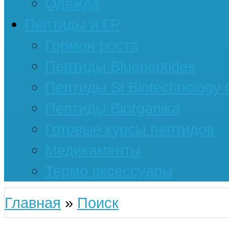
Одежда
Пептиды и ГР
Гормон роста
Пептиды Bluepeptides
Пептиды St Biotechnology
Пептиды Biorganika
Готовые курсы пептидов
Медикаменты
Термо аксессуары
Главная
»
Поиск