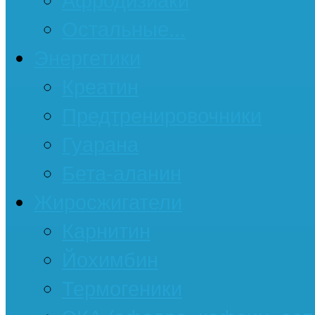
Афродизиаки
Остальные...
Энергетики
Креатин
Предтренировочники
Гуарана
Бета-аланин
Жиросжигатели
Карнитин
Йохимбин
Термогеники