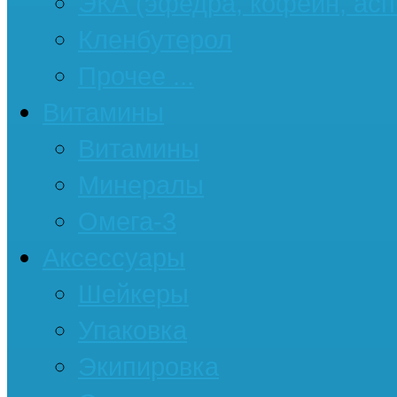
ЭКА (эфедра, кофеин, асп
Кленбутерол
Прочее ...
Витамины
Витамины
Минералы
Омега-3
Аксессуары
Шейкеры
Упаковка
Экипировка