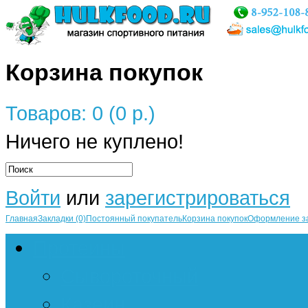
Корзина покупок
Товаров: 0 (0 р.)
Ничего не куплено!
Войти
или
зарегистрироваться
Главная
Закладки (0)
Постоянный покупатель
Корзина покупок
Оформление з
Протеины
Сывороточный
Казеин