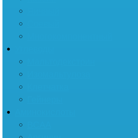
Яичный
Соевый
Многокомпонентный
Углеводы
Мальтодекстрин
Изомальтулоза
Клетчатка
Гейнеры
Аминокислоты
BCAA
Аргинин