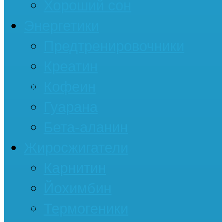
Хороший сон
Энергетики
Предтренировочники
Креатин
Кофеин
Гуарана
Бета-аланин
Жиросжигатели
Карнитин
Йохимбин
Термогеники