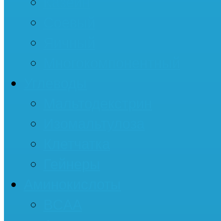
Казеин
Соевый
Яичный
Многокомпонентный
Углеводы
Мальтодекстрин
Изомальтулоза
Клетчатка
Гейнеры
Аминокислоты
BCAA