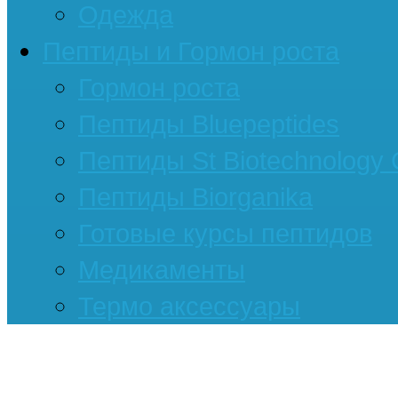
Одежда
Пептиды и Гормон роста
Гормон роста
Пептиды Bluepeptides
Пептиды St Biotechnology
Пептиды Biorganika
Готовые курсы пептидов
Медикаменты
Термо аксессуары