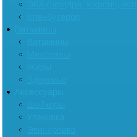
ЭКА (эфедра, кофеин, асп
Кленбутерол
Витамины
Витамины
Минералы
Жиры
Здоровье
Аксессуары
Шейкеры
Упаковка
Экипировка