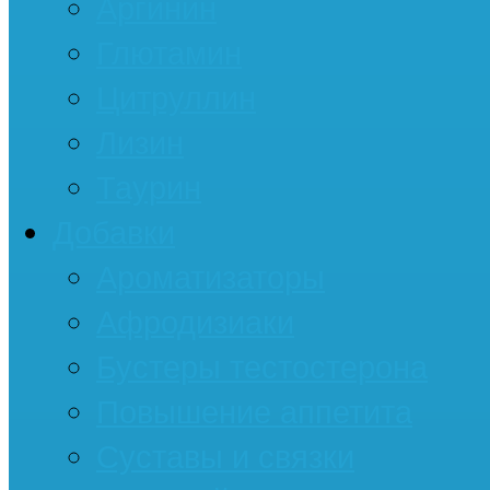
Аргинин
Глютамин
Цитруллин
Лизин
Таурин
Добавки
Ароматизаторы
Афродизиаки
Бустеры тестостерона
Повышение аппетита
Суставы и связки