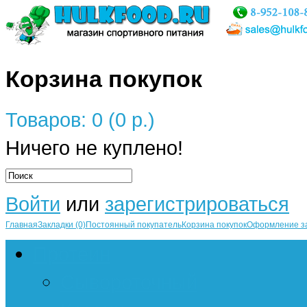
Корзина покупок
Товаров: 0 (0 р.)
Ничего не куплено!
Войти
или
зарегистрироваться
Главная
Закладки (0)
Постоянный покупатель
Корзина покупок
Оформление з
Протеин
Сывороточный