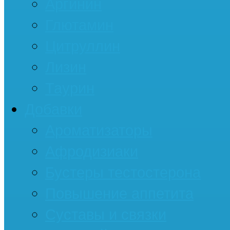
Аргинин
Глютамин
Цитруллин
Лизин
Таурин
Добавки
Ароматизаторы
Афродизиаки
Бустеры тестостерона
Повышение аппетита
Суставы и связки