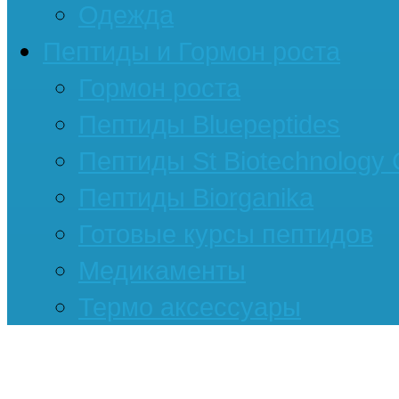
Одежда
Пептиды и Гормон роста
Гормон роста
Пептиды Bluepeptides
Пептиды St Biotechnology
Пептиды Biorganika
Готовые курсы пептидов
Медикаменты
Термо аксессуары