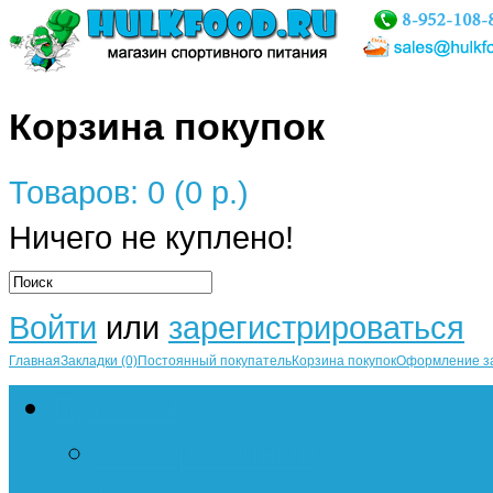
Корзина покупок
Товаров: 0 (0 р.)
Ничего не куплено!
Войти
или
зарегистрироваться
Главная
Закладки (0)
Постоянный покупатель
Корзина покупок
Оформление з
Протеин
Сывороточный