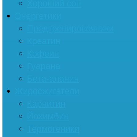
Хороший сон
Энергетики
Предтренировочники
Креатин
Кофеин
Гуарана
Бета-аланин
Жиросжигатели
Карнитин
Йохимбин
Термогеники