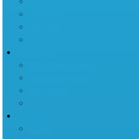
Казеин
Соевый
Яичный
Многокомпонентный
Углеводы
Мальтодекстрин
Изомальтулоза
Клетчатка
Гейнеры
Аминокислоты
BCAA