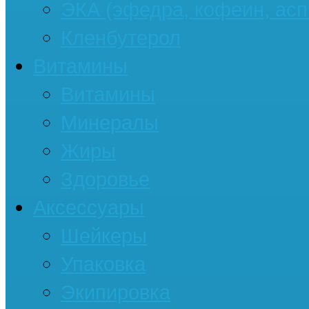
ЭКА (эфедра, кофеин, асп
Кленбутерол
Витамины
Витамины
Минералы
Жиры
Здоровье
Аксессуары
Шейкеры
Упаковка
Экипировка