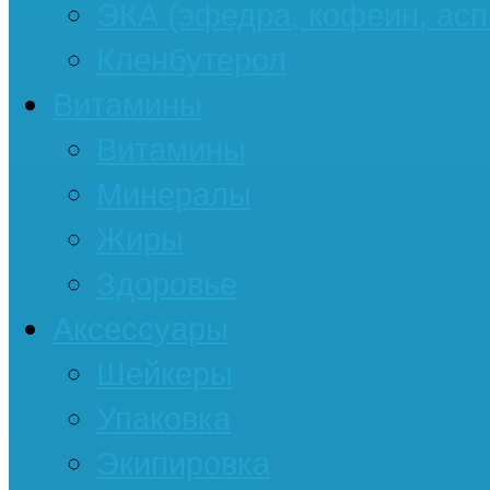
ЭКА (эфедра, кофеин, асп
Кленбутерол
Витамины
Витамины
Минералы
Жиры
Здоровье
Аксессуары
Шейкеры
Упаковка
Экипировка