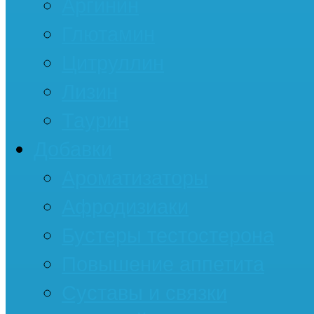
Аргинин
Глютамин
Цитруллин
Лизин
Таурин
Добавки
Ароматизаторы
Афродизиаки
Бустеры тестостерона
Повышение аппетита
Суставы и связки