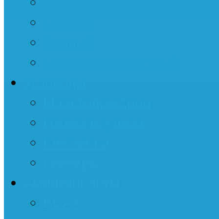
Казеин
Соевый
Яичный
Многокомпонентный
Углеводы
Мальтодекстрин
Изомальтулоза
Клетчатка
Гейнеры
Аминокислоты
BCAA