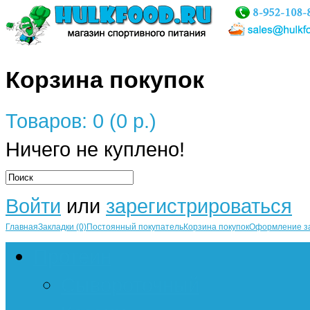
Корзина покупок
Товаров: 0 (0 р.)
Ничего не куплено!
Войти
или
зарегистрироваться
Главная
Закладки (0)
Постоянный покупатель
Корзина покупок
Оформление з
Протеин
Сывороточный