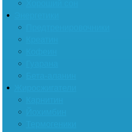
Хороший сон
Энергетики
Предтренировочники
Креатин
Кофеин
Гуарана
Бета-аланин
Жиросжигатели
Карнитин
Йохимбин
Термогеники