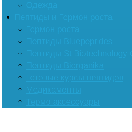
Одежда
Пептиды и Гормон роста
Гормон роста
Пептиды Bluepeptides
Пептиды St Biotechnology
Пептиды Biorganika
Готовые курсы пептидов
Медикаменты
Термо аксессуары