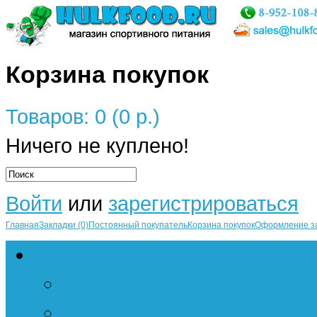
Корзина покупок
Товаров: 0 (0 р.)
Ничего не куплено!
Войти
или
зарегистрироваться
Главная
Закладки (0)
Постоянный покупатель
Корзина покупок
Оформление з
Протеины
Сывороточный
Казеин