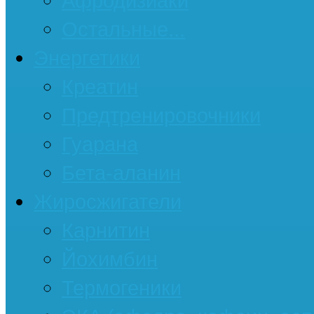
Афродизиаки
Остальные...
Энергетики
Креатин
Предтренировочники
Гуарана
Бета-аланин
Жиросжигатели
Карнитин
Йохимбин
Термогеники