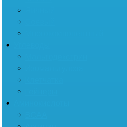
Яичный
Соевый
Многокомпонентный
Углеводы
Мальтодекстрин
Изомальтулоза
Клетчатка
Гейнеры
Аминокислоты
BCAA
Аргинин