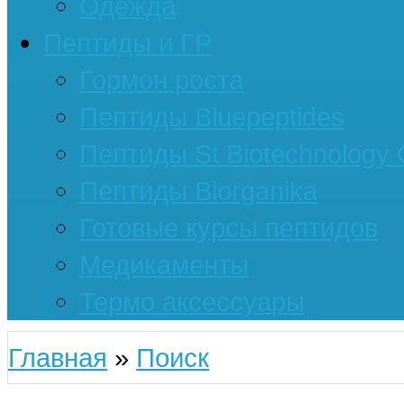
Одежда
Пептиды и ГР
Гормон роста
Пептиды Bluepeptides
Пептиды St Biotechnology
Пептиды Biorganika
Готовые курсы пептидов
Медикаменты
Термо аксессуары
Главная
»
Поиск