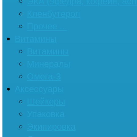
ЭКА (эфедра, кофеин, асп
Кленбутерол
Прочее ...
Витамины
Витамины
Минералы
Омега-3
Аксессуары
Шейкеры
Упаковка
Экипировка