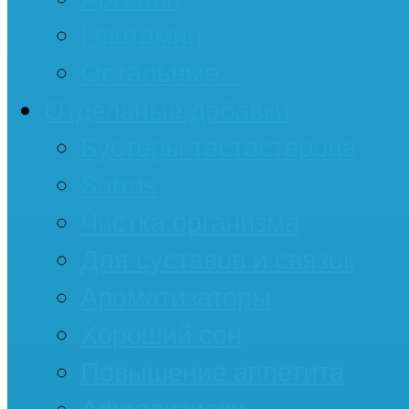
Глютамин
Остальные...
Отдельные добавки
Бустеры тестостерона
Sarms
Чистка организма
Для суставов и связок
Ароматизаторы
Хороший сон
Повышение аппетита